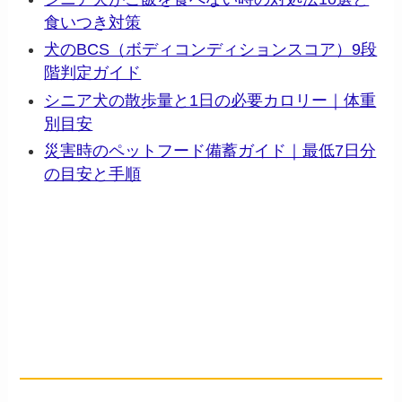
食いつき対策
犬のBCS（ボディコンディションスコア）9段
階判定ガイド
シニア犬の散歩量と1日の必要カロリー｜体重
別目安
災害時のペットフード備蓄ガイド｜最低7日分
の目安と手順
📦 この記事で紹介した商品を
Amazonで見る
── アフィリエイトリンク
（Amazonアソシエイト）