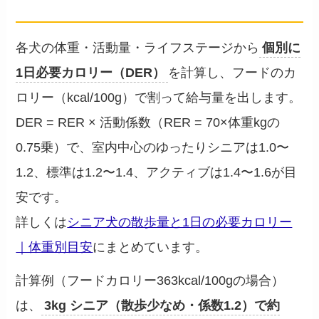
── 1頭ずつ個別に
各犬の体重・活動量・ライフステージから
個別に
1日必要カロリー（DER）
を計算し、フードのカ
ロリー（kcal/100g）で割って給与量を出します。
DER = RER × 活動係数（RER = 70×体重kgの
0.75乗）で、室内中心のゆったりシニアは1.0〜
1.2、標準は1.2〜1.4、アクティブは1.4〜1.6が目
安です。
詳しくは
シニア犬の散歩量と1日の必要カロリー
｜体重別目安
にまとめています。
計算例（フードカロリー363kcal/100gの場合）
は、
3kg シニア（散歩少なめ・係数1.2）で約