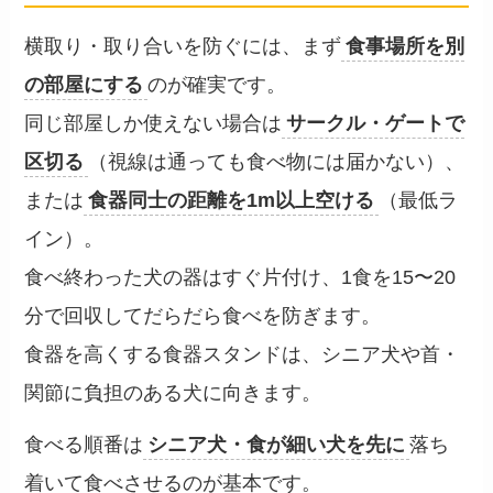
横取り・取り合いを防ぐには、まず
食事場所を別
の部屋にする
のが確実です。
同じ部屋しか使えない場合は
サークル・ゲートで
区切る
（視線は通っても食べ物には届かない）、
または
食器同士の距離を1m以上空ける
（最低ラ
イン）。
食べ終わった犬の器はすぐ片付け、1食を15〜20
分で回収してだらだら食べを防ぎます。
食器を高くする食器スタンドは、シニア犬や首・
関節に負担のある犬に向きます。
食べる順番は
シニア犬・食が細い犬を先に
落ち
着いて食べさせるのが基本です。