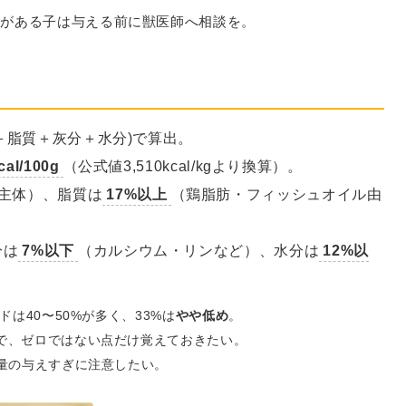
ーがある子は与える前に獣医師へ相談を。
質＋脂質＋灰分＋水分)で算出。
al/100g
（公式値3,510kcal/kgより換算）。
主体）、脂質は
17%以上
（鶏脂肪・フィッシュオイル由
分は
7%以下
（カルシウム・リンなど）、水分は
12%以
は40〜50%が多く、33%は
やや低め
。
で、ゼロではない点だけ覚えておきたい。
量の与えすぎに注意したい。