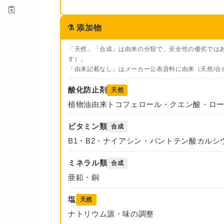
⚗️
添加物
「天然」「合成」は由来の分類で、安全性の優劣では
す）。
「由来記載なし」はメーカー公表資料に由来（天然/合
酸化防止剤
天然
植物油由来トコフェロール・クエン酸・ロ
ビタミン類
合成
B1・B2・ナイアシン・パントテン酸カルシウ
ミネラル類
合成
亜鉛・銅
塩
天然
ナトリウム源・味の調整