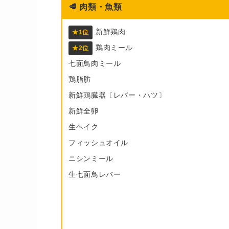
🥩
肉類・魚類
新鮮鶏肉
★1位
鶏肉ミール
★2位
七面鳥肉ミール
鶏脂肪
新鮮鶏臓器〔レバー・ハツ〕
新鮮全卵
生ヘイク
フィッシュオイル
ニシンミール
生七面鳥レバー