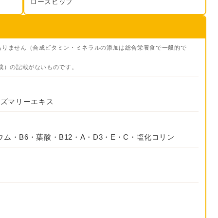
ローズヒップ
ありません（合成ビタミン・ミネラルの添加は総合栄養食で一般的で
成）の記載がないものです。
ーズマリーエキス
ム・B6・葉酸・B12・A・D3・E・C・塩化コリン