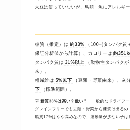
大豆は使っていないが、鳥類・魚にアレルギ
糖質・カロリーはどのくらい？
糖質（推定）は
約33%
（100−(タンパク
保証分析値から計算）、カロリーは
約351kc
タンパク質は
31%以上
（動物性タンパクが
来）。
粗繊維は
5%以下
（豆類・野菜由来）、灰
下
（標準範囲）。
💡
糖質33%は高い？低い？
一般的なドライフード
グレインフリーでも豆類・野菜から糖質は出るの
脂質17%はやや高めなので、運動量が少ない子は