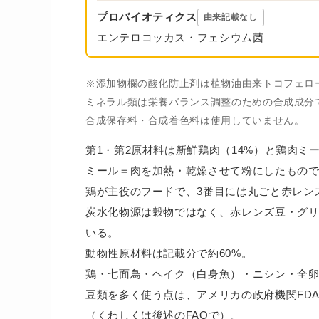
プロバイオティクス
由来記載なし
エンテロコッカス・フェシウム菌
※添加物欄の酸化防止剤は植物油由来トコフェロ
ミネラル類は栄養バランス調整のための合成成分
合成保存料・合成着色料は使用していません。
第1・第2原材料は新鮮鶏肉（14%）と鶏肉ミー
ミール＝肉を加熱・乾燥させて粉にしたもの
鶏が主役のフードで、3番目には丸ごと赤レン
炭水化物源は穀物ではなく、赤レンズ豆・グ
いる。
動物性原材料は記載分で約60%。
鶏・七面鳥・ヘイク（白身魚）・ニシン・全
豆類を多く使う点は、アメリカの政府機関FD
（くわしくは後述のFAQで）。