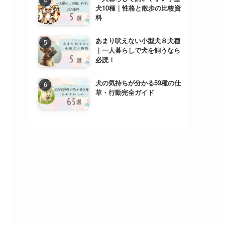
犬10種｜性格と散歩の比較資
料
あまり吠えない小型犬８犬種
｜一人暮らしで犬を飼うなら
必読！
犬の気持ちが分かる59種の仕
草・行動完全ガイド