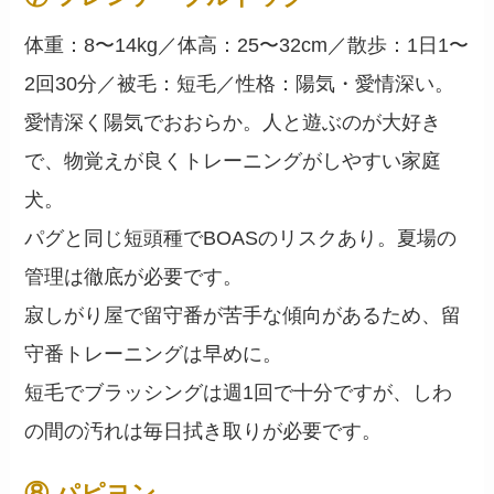
体重：8〜14kg／体高：25〜32cm／散歩：1日1〜
2回30分／被毛：短毛／性格：陽気・愛情深い。
愛情深く陽気でおおらか。人と遊ぶのが大好き
で、物覚えが良くトレーニングがしやすい家庭
犬。
パグと同じ短頭種でBOASのリスクあり。夏場の
管理は徹底が必要です。
寂しがり屋で留守番が苦手な傾向があるため、留
守番トレーニングは早めに。
短毛でブラッシングは週1回で十分ですが、しわ
の間の汚れは毎日拭き取りが必要です。