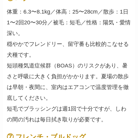
体重：6.3〜8.1kg／体高：25〜28cm／散歩：1日
1〜2回20〜30分／被毛：短毛／性格：陽気・愛情
深い。
穏やかでフレンドリー、留守番も比較的こなせる
犬種です。
短頭種気道症候群（BOAS）のリスクがあり、暑
さと呼吸に大きく負担がかかります。夏場の散歩
は早朝・夜間に、室内はエアコンで温度管理を徹
底してください。
短毛でブラッシングは週1回で十分ですが、しわ
の間の汚れは毎日拭き取りが必要です。
⑦ フレンチ・ブルドッグ