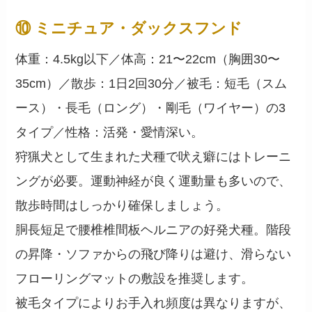
⑩ ミニチュア・ダックスフンド
体重：4.5kg以下／体高：21〜22cm（胸囲30〜
35cm）／散歩：1日2回30分／被毛：短毛（スム
ース）・長毛（ロング）・剛毛（ワイヤー）の3
タイプ／性格：活発・愛情深い。
狩猟犬として生まれた犬種で吠え癖にはトレーニ
ングが必要。運動神経が良く運動量も多いので、
散歩時間はしっかり確保しましょう。
胴長短足で腰椎椎間板ヘルニアの好発犬種。階段
の昇降・ソファからの飛び降りは避け、滑らない
フローリングマットの敷設を推奨します。
被毛タイプによりお手入れ頻度は異なりますが、