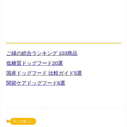
シニア小型犬のドッグフード
資料
── 成分・原材料で比較
ご縁の総合ランキング 103商品
低糖質ドッグフード20選
国産ドッグフード 比較ガイド5選
関節ケアドッグフード6選
犬との暮らし