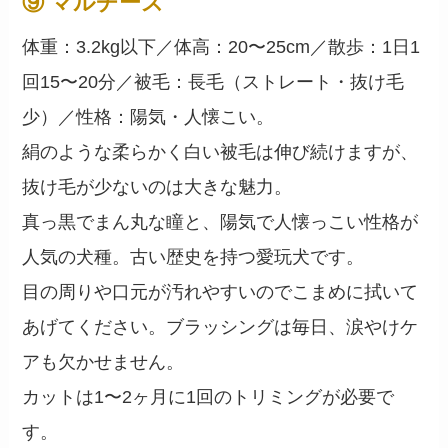
⑨ マルチーズ
体重：3.2kg以下／体高：20〜25cm／散歩：1日1
回15〜20分／被毛：長毛（ストレート・抜け毛
少）／性格：陽気・人懐こい。
絹のような柔らかく白い被毛は伸び続けますが、
抜け毛が少ないのは大きな魅力。
真っ黒でまん丸な瞳と、陽気で人懐っこい性格が
人気の犬種。古い歴史を持つ愛玩犬です。
目の周りや口元が汚れやすいのでこまめに拭いて
あげてください。ブラッシングは毎日、涙やけケ
アも欠かせません。
カットは1〜2ヶ月に1回のトリミングが必要で
す。