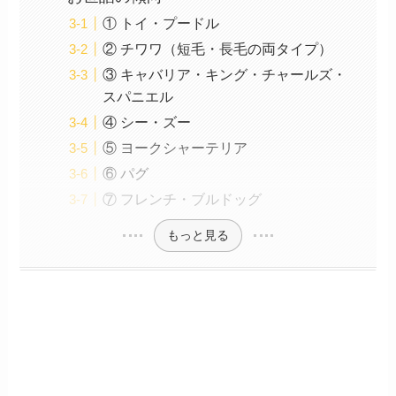
① トイ・プードル
② チワワ（短毛・長毛の両タイプ）
③ キャバリア・キング・チャールズ・
スパニエル
④ シー・ズー
⑤ ヨークシャーテリア
⑥ パグ
⑦ フレンチ・ブルドッグ
もっと見る
10犬種スペック比較表
── 体重・体高・散歩・被毛・性格傾