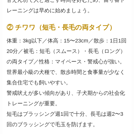
甘えん坊で人と過ごす時間を好むため、留守番ト
レーニングは早めに始めましょう。
② チワワ（短毛・長毛の両タイプ）
体重：3kg以下／体高：15〜23cm／散歩：1日1回
20分／被毛：短毛（スムース）・長毛（ロング）
の両タイプ／性格：マイペース・警戒心が強い。
世界最小級の犬種で、散歩時間と食事量が少なく
集合住宅でも飼いやすい。
警戒吠えが多い傾向があり、子犬期からの社会化
トレーニングが重要。
短毛はブラッシング週1回で十分、長毛は週2〜3
回のブラッシングで毛玉を防げます。