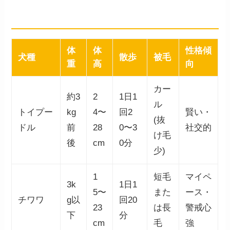
向
体
体
性格傾
犬種
散歩
被毛
重
高
向
カー
約3
2
1日1
ル
トイプー
kg
4〜
回2
賢い・
(抜
ドル
前
28
0〜3
社交的
け毛
後
cm
0分
少)
1
短毛
マイペ
3k
1日1
5〜
また
ース・
チワワ
g以
回20
23
は長
警戒心
下
分
cm
毛
強