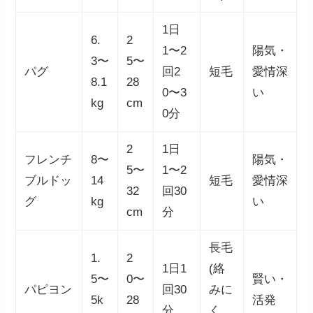
1日
6.
2
1〜2
陽気・
3〜
5〜
パグ
回2
短毛
愛情深
8.1
28
0〜3
い
kg
cm
0分
2
1日
フレンチ
8〜
陽気・
5〜
1〜2
ブルドッ
14
短毛
愛情深
32
回30
グ
kg
い
cm
分
長毛
1.
2
1日1
(絡
5〜
0〜
賢い・
パピヨン
回30
みに
5k
28
活発
分
く