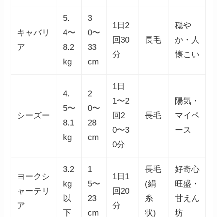
5.
3
1日2
穏や
キャバリ
4〜
0〜
回30
長毛
か・人
ア
8.2
33
分
懐こい
kg
cm
1日
4.
2
1〜2
陽気・
5〜
0〜
シーズー
回2
長毛
マイペ
8.1
28
0〜3
ース
kg
cm
0分
3.2
1
長毛
好奇心
ヨークシ
1日1
kg
5〜
(絹
旺盛・
ャーテリ
回20
以
23
糸
甘えん
ア
分
下
cm
状)
坊