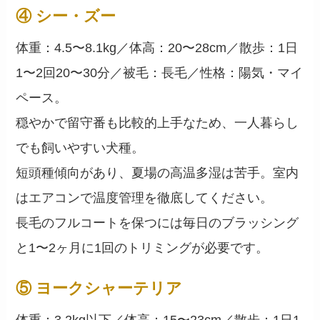
④ シー・ズー
体重：4.5〜8.1kg／体高：20〜28cm／散歩：1日
1〜2回20〜30分／被毛：長毛／性格：陽気・マイ
ペース。
穏やかで留守番も比較的上手なため、一人暮らし
でも飼いやすい犬種。
短頭種傾向があり、夏場の高温多湿は苦手。室内
はエアコンで温度管理を徹底してください。
長毛のフルコートを保つには毎日のブラッシング
と1〜2ヶ月に1回のトリミングが必要です。
⑤ ヨークシャーテリア