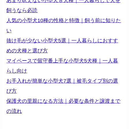
あまり吠えない小型犬８犬種｜一人暮らしで犬を
飼うなら必読
人気の小型犬10種の性格と特徴｜飼う前に知りた
い
抜け毛が少ない小型犬5選｜一人暮らしにおすす
めの犬種と選び方
マイペースで留守番上手な小型犬5犬種｜一人暮
らし向け
お手入れが簡単な小型犬7選｜被毛タイプ別の選
び方
保護犬の里親になる方法｜必要な条件と譲渡まで
の流れ