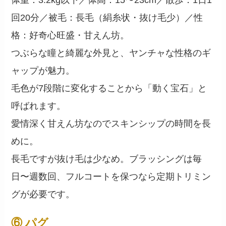
体重：3.2kg以下／体高：15〜23cm／散歩：1日1
回20分／被毛：長毛（絹糸状・抜け毛少）／性
格：好奇心旺盛・甘えん坊。
つぶらな瞳と綺麗な外見と、ヤンチャな性格のギ
ャップが魅力。
毛色が7段階に変化することから「動く宝石」と
呼ばれます。
愛情深く甘えん坊なのでスキンシップの時間を長
めに。
長毛ですが抜け毛は少なめ。ブラッシングは毎
日〜週数回、フルコートを保つなら定期トリミン
グが必要です。
⑥ パグ