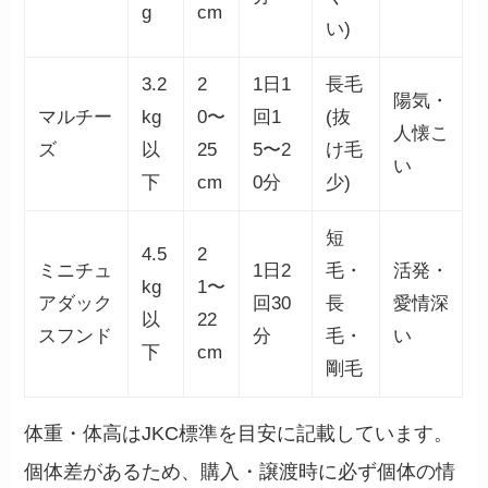
g
cm
い)
3.2
2
1日1
長毛
陽気・
マルチー
kg
0〜
回1
(抜
人懐こ
ズ
以
25
5〜2
け毛
い
下
cm
0分
少)
短
4.5
2
ミニチュ
1日2
毛・
活発・
kg
1〜
アダック
回30
長
愛情深
以
22
スフンド
分
毛・
い
下
cm
剛毛
体重・体高はJKC標準を目安に記載しています。
個体差があるため、購入・譲渡時に必ず個体の情