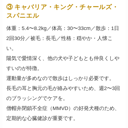
③ キャバリア・キング・チャールズ・
スパニエル
体重：5.4〜8.2kg／体高：30〜33cm／散歩：1日
2回30分／被毛：長毛／性格：穏やか・人懐こ
い。
陽気で愛情深く、他の犬や子どもとも仲良くしや
すいのが特徴。
運動量が多めなので散歩はしっかり必要です。
長毛の耳と胸元の毛が絡みやすいため、週2〜3回
のブラッシングでケアを。
僧帽弁閉鎖不全症（MMVD）の好発犬種のため、
定期的な心臓健診が重要です。