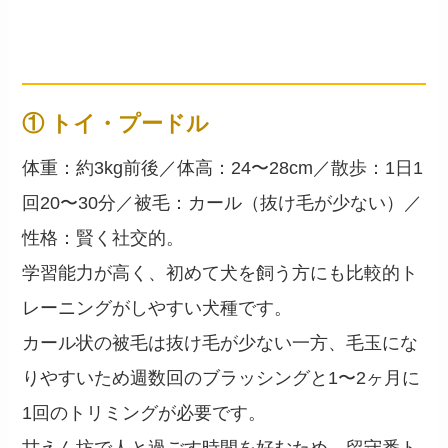
10犬種の詳細スペック
── 性格・体格・お世話の傾向
① トイ・プードル
体重：約3kg前後／体高：24〜28cm／散歩：1日1
回20〜30分／被毛：カール（抜け毛が少ない）／
性格：賢く社交的。
学習能力が高く、初めて犬を飼う方にも比較的ト
レーニングがしやすい犬種です。
カール状の被毛は抜け毛が少ない一方、毛玉にな
りやすいため週数回のブラッシングと1〜2ヶ月に
1回のトリミングが必要です。