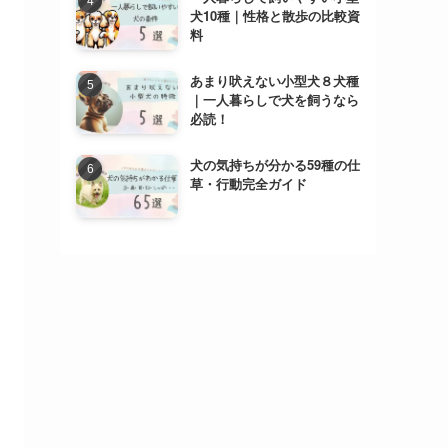
犬10種｜性格と散歩の比較資
料
あまり吠えない小型犬８犬種
｜一人暮らしで犬を飼うなら
必読！
犬の気持ちが分かる59種の仕
草・行動完全ガイド