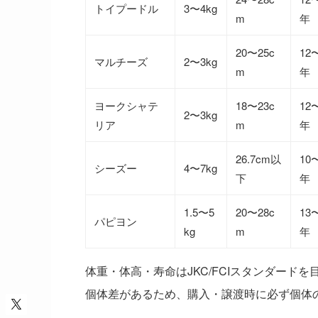
トイプードル
3〜4kg
m
年
20〜25c
12
マルチーズ
2〜3kg
m
年
ヨークシャテ
18〜23c
12
2〜3kg
リア
m
年
26.7cm以
10
シーズー
4〜7kg
下
年
1.5〜5
20〜28c
13
パピヨン
kg
m
年
体重・体高・寿命はJKC/FCIスタンダード
個体差があるため、購入・譲渡時に必ず個体