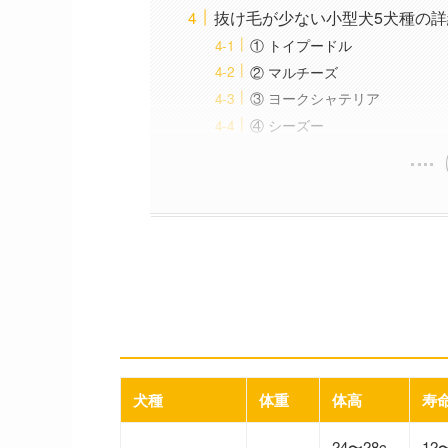
抜け毛が少ない小型犬5犬種の詳
① トイプードル
② マルチーズ
③ ヨークシャテリア
④ シーズー
抜け毛が少ない小型犬5選 
── 体重・体高・寿命・被毛タ
犬種
体重
体高
寿
24〜28c
12