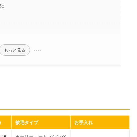
細
もっと見る
比較表
イプ
命
被毛タイプ
お手入れ
〜15
カーリーコート（シング