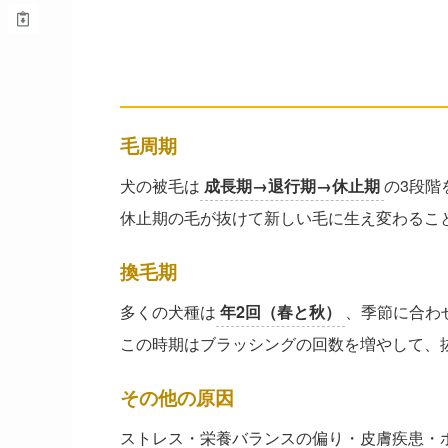
犬の毛はどうして抜けるの
── 毛周期と換毛期
毛周期
犬の被毛は
成長期→退行期→休止期
の3段階
休止期の毛が抜けて新しい毛に生え変わるこ
換毛期
多くの犬種は
年2回（春と秋）
、季節に合わ
この時期はブラッシングの回数を増やして、
その他の原因
ストレス・栄養バランスの偏り・皮膚疾患・