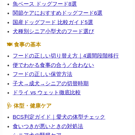
魚ベース ドッグフード8選
関節ケアにおすすめドッグフード6選
国産ドッグフード 比較ガイド5選
犬種別シニア小型犬のフード選び
🍽 食事の基本
フードの正しい切り替え方｜4週間段階移行
便でわかる食事の合う／合わない
フードの正しい保管方法
子犬→成犬→シニアの切替時期
ドライ vs ウェット徹底比較
🩺 体型・健康ケア
BCS判定ガイド｜愛犬の体型チェック
食いつきが悪いときの対処法