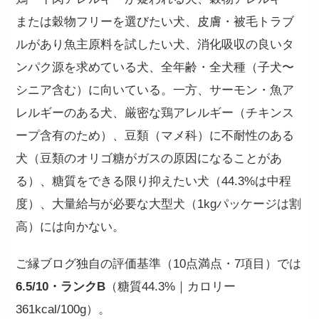
または穀物フリーを選びたい犬、皮膚・被毛トラブ
ルがあり魚主原料を試したい犬、消化吸収の良いタ
ンパク源を求めている犬、全年齢・全犬種（子犬〜
シニア含む）に向いている。一方、サーモン・魚ア
レルギーのある犬、厳密な鶏アレルギー（チキンス
ープ含有のため）、豆類（マメ科）に不耐性のある
犬（豆類のオリゴ糖がガスの原因になることがあ
る）、糖質をできる限り抑えたい犬（44.3%は中程
度）、大量給与が必要な大型犬（1kgパッケージは割
高）には向かない。
ご縁ブログ独自の評価基準（10点満点・7項目）では
6.5/10・ランクB
（糖質44.3%｜カロリー
361kcal/100g）。