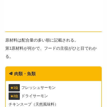
原材料を全部チェック——「鶏な
し・穀物なし」は本当か？
原材料は配合量の多い順に記載される。
第1原材料が何かで、フードの主役がひと目でわか
る。
🥩
肉類・魚類
フレッシュサーモン
★1位
ドライサーモン
★2位
チキンスープ（天然風味料）