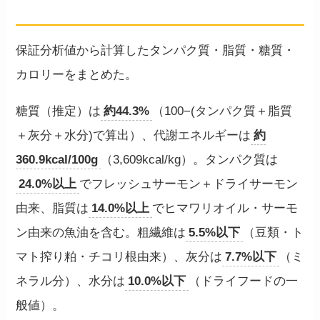
数字で見る
保証分析値から計算したタンパク質・脂質・糖質・
カロリーをまとめた。
糖質（推定）は
約44.3%
（100−(タンパク質＋脂質
＋灰分＋水分)で算出）、代謝エネルギーは
約
360.9kcal/100g
（3,609kcal/kg）。タンパク質は
24.0%以上
でフレッシュサーモン＋ドライサーモン
由来、脂質は
14.0%以上
でヒマワリオイル・サーモ
ン由来の魚油を含む。粗繊維は
5.5%以下
（豆類・ト
マト搾り粕・チコリ根由来）、灰分は
7.7%以下
（ミ
ネラル分）、水分は
10.0%以下
（ドライフードの一
般値）。