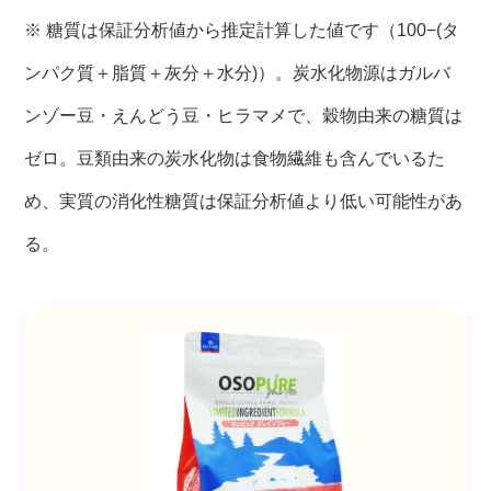
※ 糖質は保証分析値から推定計算した値です（100−(タ
ンパク質＋脂質＋灰分＋水分)）。炭水化物源はガルバ
ンゾー豆・えんどう豆・ヒラマメで、穀物由来の糖質は
ゼロ。豆類由来の炭水化物は食物繊維も含んでいるた
め、実質の消化性糖質は保証分析値より低い可能性があ
る。