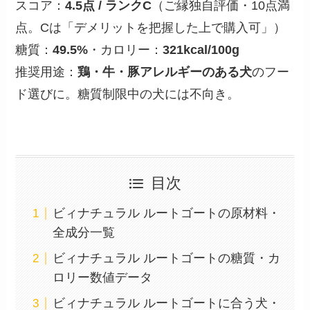
スコア：
4.5点 / ランクC
（ご縁独自評価・10点満
点。Cは「デメリットを把握した上で購入可」）
糖質：
49.5%
・カロリー：
321kcal/100g
推奨用途：
鶏・牛・豚アレルギーのある犬
のフー
ド選びに。糖質制限中の犬には不向き。
目次
ビィナチュラル ルートゴートの原材料・
全成分一覧
ビィナチュラル ルートゴートの糖質・カ
ロリー数値データ
ビィナチュラル ルートゴートに合う犬・