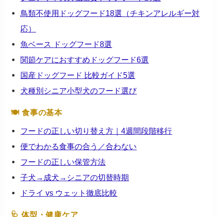
鳥類不使用ドッグフード18選（チキンアレルギー対
応）
魚ベース ドッグフード8選
関節ケアにおすすめドッグフード6選
国産ドッグフード 比較ガイド5選
犬種別シニア小型犬のフード選び
🍽 食事の基本
フードの正しい切り替え方｜4週間段階移行
便でわかる食事の合う／合わない
フードの正しい保管方法
子犬→成犬→シニアの切替時期
ドライ vs ウェット徹底比較
🩺 体型・健康ケア