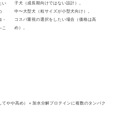
子犬（成長期向けではない設計）。
たい
中〜大型犬（粒サイズが小型犬向け）。
の
コスパ重視の選択をしたい場合（価格は高
加・
め）。
—こ
Fとしてやや高め）＋加水分解プロテインに複数のタンパク