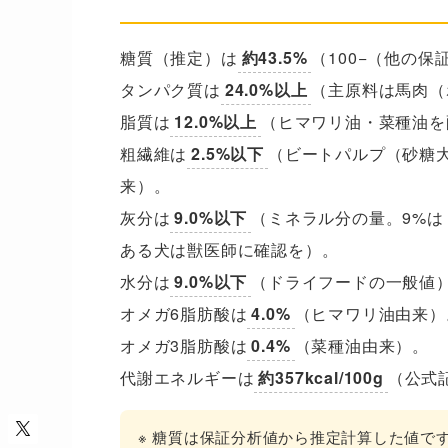
数字で見る
糖質（推定）は
約43.5%
（100−（他の
タンパク質は
24.0%以上
（主原料は馬肉（
脂質は
12.0%以上
（ヒマワリ油・菜種油を
粗繊維は
2.5%以下
（ビートパルプ（砂糖
来）。
灰分は
9.0%以下
（ミネラル分の量。9%は
ある犬は獣医師に確認を）。
水分は
9.0%以下
（ドライフードの一般値
オメガ6脂肪酸は
4.0%
（ヒマワリ油由来）
オメガ3脂肪酸は
0.4%
（菜種油由来）。
代謝エネルギーは
約357kcal/100g
（公式
※ 糖質は保証分析値から推定計算した値です（10