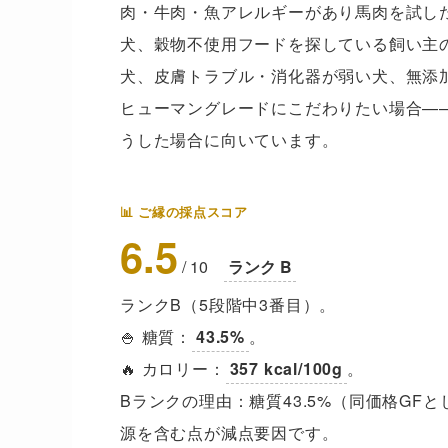
肉・牛肉・魚アレルギーがあり馬肉を試し
犬、穀物不使用フードを探している飼い主
犬、皮膚トラブル・消化器が弱い犬、無添
ヒューマングレードにこだわりたい場合—
うした場合に向いています。
📊 ご縁の採点スコア
6.5
/ 10
ランク B
ランクB（5段階中3番目）。
🍚 糖質：
43.5%
。
🔥 カロリー：
357 kcal/100g
。
Bランクの理由：糖質43.5%（同価格G
源を含む点が減点要因です。