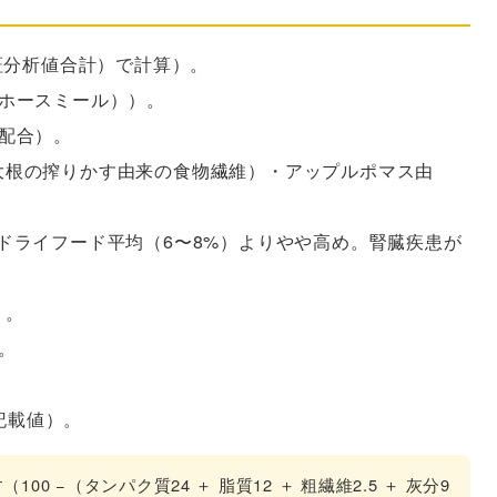
保証分析値合計）で計算）。
ホースミール））。
配合）。
大根の搾りかす由来の食物繊維）・アップルポマス由
ドライフード平均（6〜8%）よりやや高め。腎臓疾患が
）。
。
記載値）。
0 −（タンパク質24 ＋ 脂質12 ＋ 粗繊維2.5 ＋ 灰分9