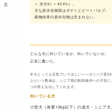
＋ 水分9）= 43.5%）。
主な炭水化物源はポテトとビートパルプ。
穀物由来の炭水化物は含まれない。
合う子・合わない子
どんな犬に向いているか、向いていないか。
正直に書いた。
年をとっても元気でいてほしい——タンパク質24
上という数値は、シニア期の筋肉維持への不安に
つの答えを出してくれます。
向いている犬
小型犬（体重10kg以下）の成犬・シニア犬