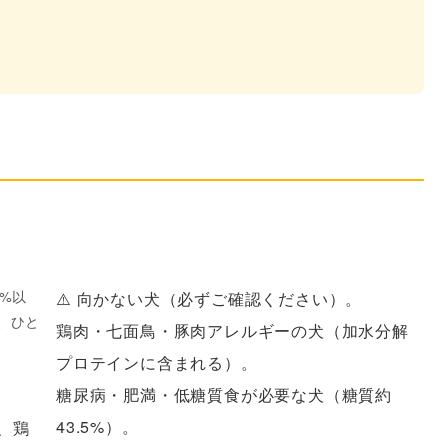
%以
⚠️ 向かない犬（必ずご確認ください）。
、ひと
鶏肉・七面鳥・豚肉アレルギーの犬（加水分解
プロテインに含まれる）。
糖尿病・肥満・低糖質食が必要な犬（糖質約
43.5%）。
、鶏