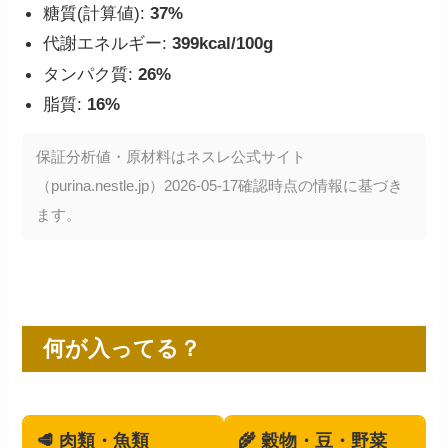
糖質(計算値):
37%
代謝エネルギー:
399kcal/100g
タンパク質:
26%
脂質:
16%
保証分析値・原材料はネスレ公式サイト
（purina.nestle.jp）2026-05-17確認時点の情報に基づき
ます。
何が入ってる？
🥩 肉類・魚類
🌾 穀物・豆・野菜