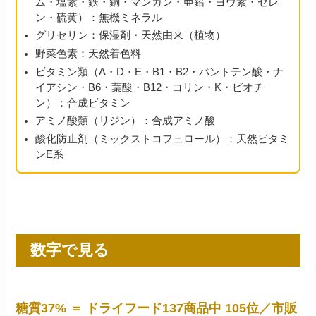
ム・塩素・鉄・銅・マンガン・亜鉛・ヨウ素・セレ
ン・硫黄）：無機ミネラル
グリセリン：保湿剤・天然由来（植物）
野菜色素：天然着色料
ビタミン類（A・D・E・B1・B2・パントテン酸・ナ
イアシン・B6・葉酸・B12・コリン・K・ビオチ
ン）：合成ビタミン
アミノ酸類（リジン）：合成アミノ酸
酸化防止剤（ミックストコフェロール）：天然ビタミ
ンE系
数字で見る
糖質37% ＝ ドライフード137商品中 105位／市販