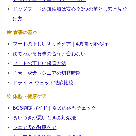
ドッグフードの無添加は安心？3つの落とし穴と見分
け方
🍽 食事の基本
フードの正しい切り替え方｜4週間段階移行
便でわかる食事の合う／合わない
フードの正しい保管方法
子犬→成犬→シニアの切替時期
ドライ vs ウェット徹底比較
🩺 体型・健康ケア
BCS判定ガイド｜愛犬の体型チェック
食いつきが悪いときの対処法
シニア犬の腎臓ケア