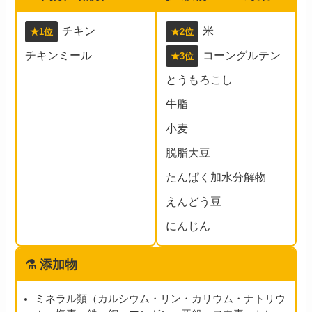
チキン
米
★1位
★2位
チキンミール
コーングルテン
★3位
とうもろこし
牛脂
小麦
脱脂大豆
たんぱく加水分解物
えんどう豆
にんじん
⚗️ 添加物
ミネラル類（カルシウム・リン・カリウム・ナトリウ