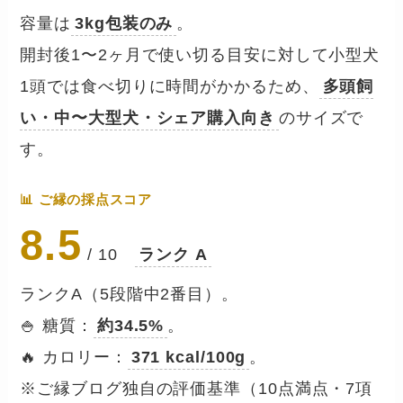
容量は
3kg包装のみ
。
開封後1〜2ヶ月で使い切る目安に対して小型犬
1頭では食べ切りに時間がかかるため、
多頭飼
い・中〜大型犬・シェア購入向き
のサイズで
す。
📊 ご縁の採点スコア
8.5
/ 10
ランク A
ランクA（5段階中2番目）。
🍚 糖質：
約34.5%
。
🔥 カロリー：
371 kcal/100g
。
※ご縁ブログ独自の評価基準（10点満点・7項