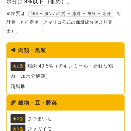
水分は
8%以下
（低め）。
※糖質は
で
100 − タンパク質 − 脂質 − 灰分 − 水分
計算した推定値（アマリコ公式の保証成分値より算
出）。
🥩
肉類・魚類
鶏肉 49.5%（チキンミール・新鮮な鶏
★1位
肉・加水分解鶏）
鶏脂肪
🌾
穀物・豆・野菜
さつまいも
★2位
ジャガイモ
★3位