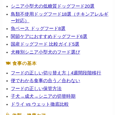
シニア小型犬の低糖質ドッグフード20選
鳥類不使用ドッグフード18選（チキンアレルギ
ー対応）
魚ベース ドッグフード8選
関節ケアにおすすめドッグフード6選
国産ドッグフード 比較ガイド5選
犬種別シニア小型犬のフード選び
🍽 食事の基本
フードの正しい切り替え方｜4週間段階移行
便でわかる食事の合う／合わない
フードの正しい保管方法
子犬→成犬→シニアの切替時期
ドライ vs ウェット徹底比較