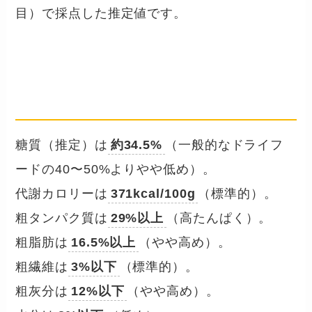
目）で採点した推定値です。
成分数値を確認する
── 保証分析値・糖質・カロリー
糖質（推定）は
約34.5%
（一般的なドライフ
ードの40〜50%よりやや低め）。
代謝カロリーは
371kcal/100g
（標準的）。
粗タンパク質は
29%以上
（高たんぱく）。
粗脂肪は
16.5%以上
（やや高め）。
粗繊維は
3%以下
（標準的）。
粗灰分は
12%以下
（やや高め）。