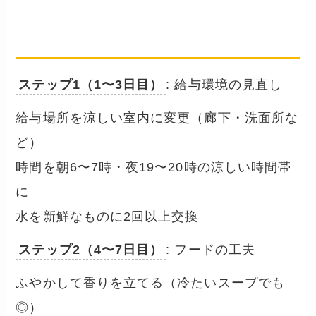
── まずは環境、次にフード、最後
に獣医師
ステップ1（1〜3日目）
: 給与環境の見直し
給与場所を涼しい室内に変更（廊下・洗面所な
ど）
時間を朝6〜7時・夜19〜20時の涼しい時間帯
に
水を新鮮なものに2回以上交換
ステップ2（4〜7日目）
: フードの工夫
ふやかして香りを立てる（冷たいスープでも
◎）