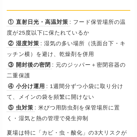
── 酸化・カビ・虫対策
① 直射日光・高温対策
: フード保管場所の温
度が25度以下に保たれているか
② 湿度対策
: 湿気の多い場所（洗面台下・キ
ッチン横）を避け、乾燥剤を併用
③ 開封後の密閉
: 元のジッパー＋密閉容器の
二重保護
④ 小分け運用
: 1週間分ずつ小袋に取り分け
て、メインの袋を頻繁に開けない
⑤ 虫対策
: 米びつ用防虫剤を保管場所に置
く・湿気と熱の管理で発生抑制
夏場は特に「カビ・虫・酸化」の3大リスクが