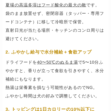
夏場の高温多湿はフード酸化の最大の敵
です。
袋のまま放置せず、密閉容器（タッパー・専用フ
ードコンテナ）に移して冷暗所で保管。
直射日光が当たる場所・キッチンのコンロ周りは
避けてください。
2. ふやかし給与で水分補給＋食欲アップ
ドライフードを
40〜50℃のぬるま湯
で5〜10分ふ
やかすと、香りが立って食欲を引きやすく、水分
補給にもなります。
熱湯は栄養素を損なう可能性があるのでNG。
ふやかし時間は犬の好みで調整してください。
3. トッピングは1日カロリーの10%以下に