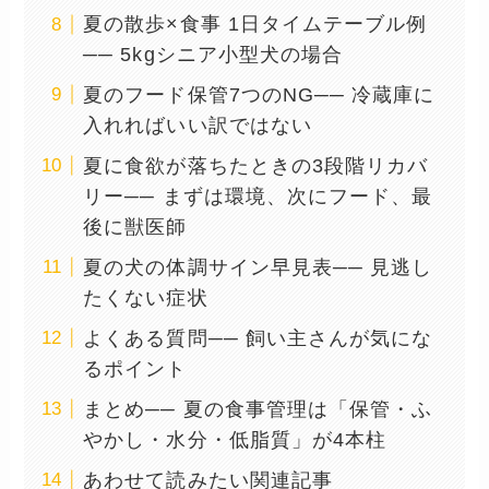
夏の散歩×食事 1日タイムテーブル例
── 5kgシニア小型犬の場合
夏のフード保管7つのNG── 冷蔵庫に
入れればいい訳ではない
夏に食欲が落ちたときの3段階リカバ
リー── まずは環境、次にフード、最
後に獣医師
夏の犬の体調サイン早見表── 見逃し
たくない症状
よくある質問── 飼い主さんが気にな
るポイント
まとめ── 夏の食事管理は「保管・ふ
やかし・水分・低脂質」が4本柱
あわせて読みたい関連記事