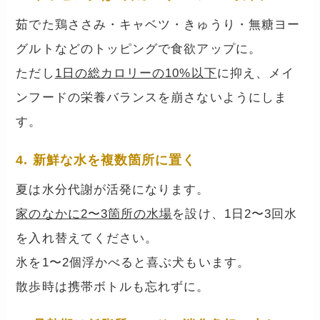
茹でた鶏ささみ・キャベツ・きゅうり・無糖ヨー
グルトなどのトッピングで食欲アップに。
ただし
1日の総カロリーの10%以下
に抑え、メイ
ンフードの栄養バランスを崩さないようにしま
す。
4. 新鮮な水を複数箇所に置く
夏は水分代謝が活発になります。
家のなかに2〜3箇所の水場
を設け、1日2〜3回水
を入れ替えてください。
氷を1〜2個浮かべると喜ぶ犬もいます。
散歩時は携帯ボトルも忘れずに。