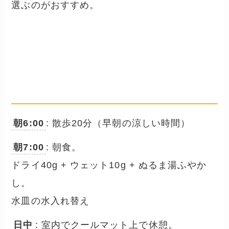
選ぶのがおすすめ。
夏の散歩×食事 1日タイムテ
ーブル例
── 5kgシニア小型犬の場合
朝6:00
: 散歩20分（早朝の涼しい時間）
朝7:00
: 朝食。
ドライ40g + ウェット10g + ぬるま湯ふやか
し。
水皿の水入れ替え
日中
: 室内でクールマット上で休憩。