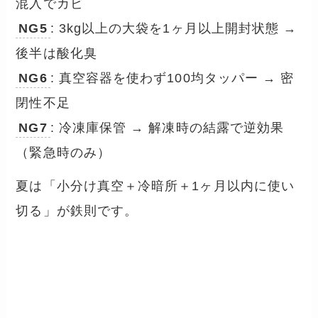
混入でカビ
NG5
: 3kg以上の大袋を1ヶ月以上開封状態 →
後半は酸化臭
NG6
: 真空容器を使わず100均タッパー → 密
閉性不足
NG7
: 冷凍庫保管 → 解凍時の結露で逆効果
（緊急時のみ）
夏は「小分け真空＋冷暗所＋1ヶ月以内に使い
切る」が鉄則です。
夏に食欲が落ちたときの3段
階リカバリー