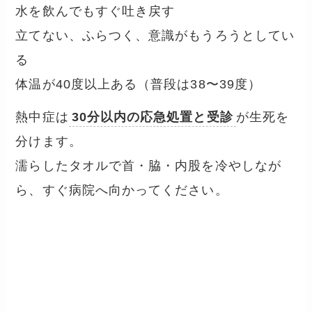
水を飲んでもすぐ吐き戻す
立てない、ふらつく、意識がもうろうとしてい
る
体温が40度以上ある（普段は38〜39度）
熱中症は
30分以内の応急処置と受診
が生死を
分けます。
濡らしたタオルで首・脇・内股を冷やしなが
ら、すぐ病院へ向かってください。
ウェット・スープごはん活用
法
── 水分摂取を食事から