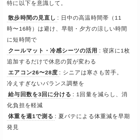
特に以下を意識して。
散歩時間の見直し
: 日中の高温時間帯（11
時〜16時）は避け、早朝・夕方の涼しい時間
に短時間で
クールマット・冷感シーツの活用
: 寝床に1枚
追加するだけで休息の質が変わる
エアコン26〜28度
: シニアは寒さも苦手。
冷えすぎないバランス調整を
給与回数を3回に分ける
: 1回量を減らし、消
化負担を軽減
体重を週1で測る
: 夏バテによる体重減を早期
発見