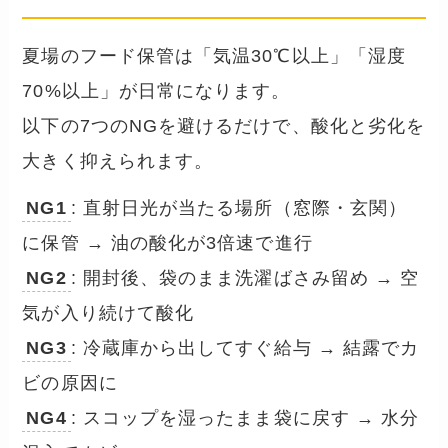
夏場のフード保管は「気温30℃以上」「湿度
70%以上」が日常になります。
以下の7つのNGを避けるだけで、酸化と劣化を
大きく抑えられます。
NG1
: 直射日光が当たる場所（窓際・玄関）
に保管 → 油の酸化が3倍速で進行
NG2
: 開封後、袋のまま洗濯ばさみ留め → 空
気が入り続けて酸化
NG3
: 冷蔵庫から出してすぐ給与 → 結露でカ
ビの原因に
NG4
: スコップを湿ったまま袋に戻す → 水分