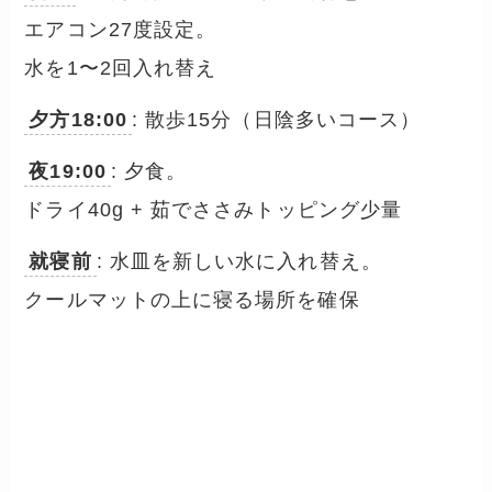
エアコン27度設定。
水を1〜2回入れ替え
夕方18:00
: 散歩15分（日陰多いコース）
夜19:00
: 夕食。
ドライ40g + 茹でささみトッピング少量
就寝前
: 水皿を新しい水に入れ替え。
クールマットの上に寝る場所を確保
夏のフード保管7つのNG
── 冷蔵庫に入れればいい訳では
ない