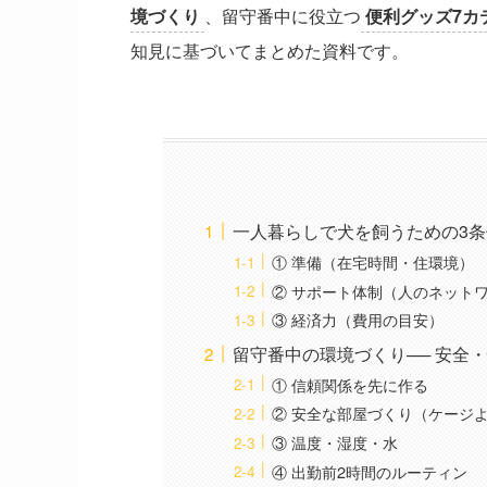
境づくり
、留守番中に役立つ
便利グッズ7カ
知見に基づいてまとめた資料です。
一人暮らしで犬を飼うための3条
① 準備（在宅時間・住環境）
② サポート体制（人のネット
③ 経済力（費用の目安）
留守番中の環境づくり── 安全
① 信頼関係を先に作る
② 安全な部屋づくり（ケージ
③ 温度・湿度・水
④ 出勤前2時間のルーティン