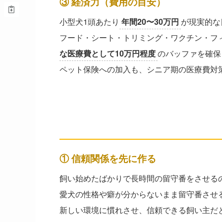
③ 経済力（費用の目安）
小型犬1頭あたり
年間20〜30万円
が現実的な
フード・シート・トリミング・ワクチン・フ
な医療費として10万円程度
のバッファを確保
ペット保険への加入も、シニア期の医療費対
留守番中の環境づくり
── 安全・快適・信頼関係の3視
① 信頼関係を先に作る
飼い始めたばかりで長時間の留守番をさせる
愛犬の性格や癖が分からないまま留守番させ
新しい環境に慣れさせ、信頼できる飼い主だと