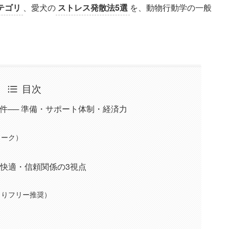
テゴリ
、愛犬の
ストレス発散法5選
を、動物行動学の一般
目次
件── 準備・サポート体制・経済力
ワーク）
・快適・信頼関係の3視点
よりフリー推奨）