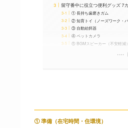
留守番中に役立つ便利グッズ 7カ
① 長持ち歯磨きガム
② 知育トイ（ノーズワーク・
③ 自動給餌器
④ ペットカメラ
⑤ BGMスピーカー（不安軽減
一人暮らしで犬を飼うため
── 準備・サポート体制・経済力
① 準備（在宅時間・住環境）