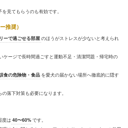
子を見てもらうのも有効です。
リー推奨）
リーで過ごせる部屋
のほうがストレスが少ないと考えられ
狭いケージで長時間過ごすと運動不足・清潔問題・帰宅時の
。
誤食の危険物・食品
を愛犬の届かない場所へ徹底的に隠す
らの落下対策も必要になります。
湿度は
40〜60%
です。