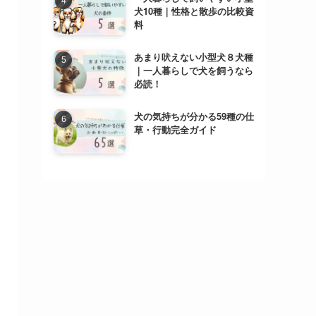
犬10種｜性格と散歩の比較資
料
あまり吠えない小型犬８犬種
｜一人暮らしで犬を飼うなら
必読！
犬の気持ちが分かる59種の仕
草・行動完全ガイド