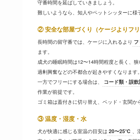
守番時間を延ばしていきましょう。
難しいようなら、知人やペットシッターに様
② 安全な部屋づくり（ケージよりフ
長時間の留守番では、ケージに入れるより
フ
ます。
成犬の睡眠時間は12〜14時間程度と長く、
過剰興奮などの不都合が起きやすくなります
一方でフリーにする場合は、
コード類・誤飲
作業が前提です。
ゴミ箱は蓋付きに切り替え、ベッド・玄関か
③ 温度・湿度・水
犬が快適に感じる室温の目安は
20〜25℃
、