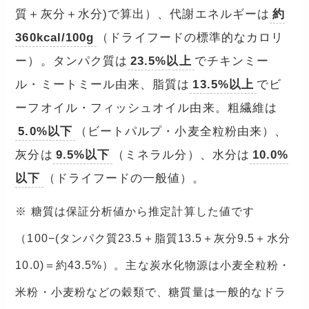
質＋灰分＋水分)で算出）、代謝エネルギーは
約
360kcal/100g
（ドライフードの標準的なカロリ
ー）。タンパク質は
23.5%以上
でチキンミー
ル・ミートミール由来、脂質は
13.5%以上
でビ
ーフオイル・フィッシュオイル由来。粗繊維は
5.0%以下
（ビートパルプ・小麦全粒粉由来）、
灰分は
9.5%以下
（ミネラル分）、水分は
10.0%
以下
（ドライフードの一般値）。
※ 糖質は保証分析値から推定計算した値です
（100−(タンパク質23.5＋脂質13.5＋灰分9.5＋水分
10.0)＝約43.5%）。主な炭水化物源は小麦全粒粉・
米粉・小麦粉などの穀類で、糖質量は一般的なドラ