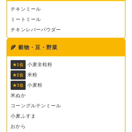
チキンミール
ミートミール
チキンレバーパウダー
🌾
穀物・豆・野菜
小麦全粒粉
★1位
米粉
★2位
小麦粉
★3位
米ぬか
コーングルテンミール
小麦ふすま
おから