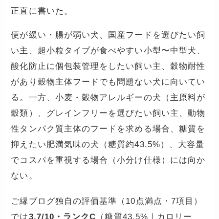
正直に書いた。
便が緩い・腸が弱い犬、国産フードを選びたい飼
い主、超小粒タイプが食べやすい小型〜中型犬、
酸化防止に個包装管理をしたい飼い主、穀物耐性
があり穀物主体フードでも問題ない犬に向いてい
る。一方、小麦・穀物アレルギーの犬（主原料が
穀類）、グレインフリーを選びたい飼い主、動物
性タンパク質主体のフードを求める場合、糖質を
抑えたい肥満気味の犬（糖質約43.5%）、大容量
でコスパを重視する場合（小分け仕様）には向か
ない。
ご縁ブログ独自の評価基準（10点満点・7項目）
では
3.7/10・ランクC
（糖質43.5%｜カロリー