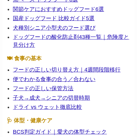
関節ケアにおすすめドッグフード6選
国産ドッグフード 比較ガイド5選
犬種別シニア小型犬のフード選び
ドッグフードの酸化防止剤43種一覧｜危険度と
見分け方
🍽 食事の基本
フードの正しい切り替え方｜4週間段階移行
便でわかる食事の合う／合わない
フードの正しい保管方法
子犬→成犬→シニアの切替時期
ドライ vs ウェット徹底比較
🩺 体型・健康ケア
BCS判定ガイド｜愛犬の体型チェック