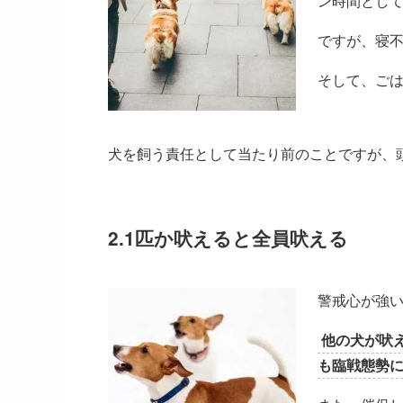
ン時間とし
ですが、寝
そして、ご
犬を飼う責任として当たり前のことですが、
2.1匹か吠えると全員吠える
警戒心が強
他の犬が吠
も臨戦態勢