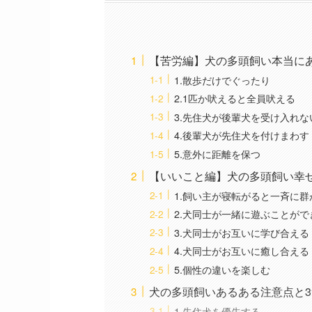
【苦労編】犬の多頭飼い本当に
1.散歩だけでぐったり
2.1匹か吠えると全員吠える
3.先住犬が後輩犬を受け入れな
4.後輩犬が先住犬を付けまわす
5.意外に距離を保つ
【いいこと編】犬の多頭飼い幸
1.飼い主が寝転がると一斉に群
2.犬同士が一緒に遊ぶことがで
3.犬同士がお互いに学び合える
4.犬同士がお互いに癒し合える
5.個性の違いを楽しむ
犬の多頭飼いあるある注意点と
1.先住犬を優先する