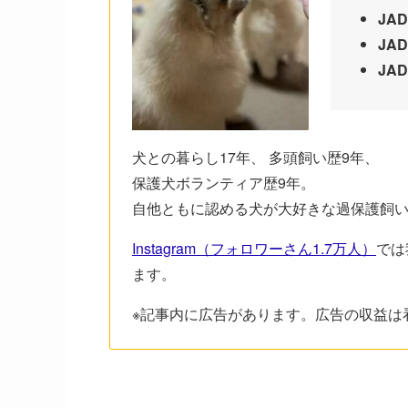
JA
JA
JA
犬との暮らし17年、 多頭飼い歴9年、
保護犬ボランティア歴9年。
自他ともに認める犬が大好きな過保護飼
Instagram（フォロワーさん1.7万人）
では
ます。
※記事内に広告があります。広告の収益は