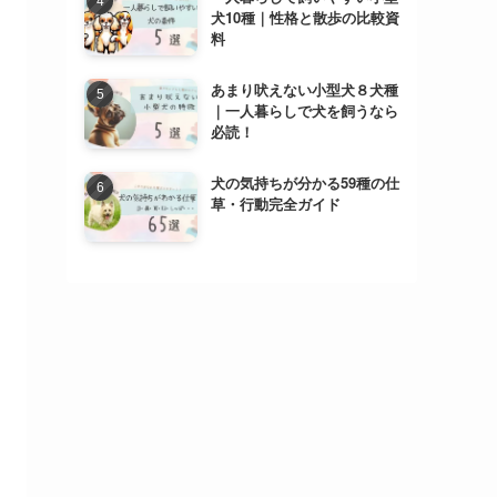
犬10種｜性格と散歩の比較資
料
あまり吠えない小型犬８犬種
｜一人暮らしで犬を飼うなら
必読！
犬の気持ちが分かる59種の仕
草・行動完全ガイド