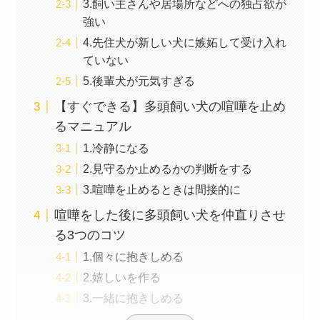
3.飼い主さんや居場所などへの独占欲が
強い
4.先住犬が新しい犬に嫉妬して受け入れ
ていない
5.後輩犬が元気すぎる
【すぐできる】多頭飼い犬の喧嘩を止め
るマニュアル
1.冷静になる
2.見守るか止めるかの判断をする
3.喧嘩を止めるときは間接的に
喧嘩をした後に多頭飼い犬を仲直りさせ
る3つのコツ
1.個々に抱きしめる
2.嬉しいを作る
3.一緒に抱きしめる