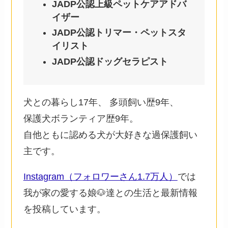
JADP公認上級ペットケアアドバ
イザー
JADP公認トリマー・ペットスタ
イリスト
JADP公認ドッグセラピスト
犬との暮らし17年、 多頭飼い歴9年、
保護犬ボランティア歴9年。
自他ともに認める犬が大好きな過保護飼い
主です。
Instagram（フォロワーさん1.7万人）
では
我が家の愛する娘🐶達との生活と最新情報
を投稿しています。