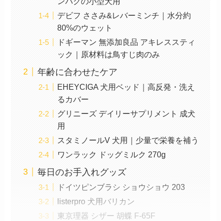
ンパクの小型犬用
デビフ ささみ&レバーミンチ｜水分約
80%のウェット
ドギーマン 無添加良品 アキレススティ
ック｜原材料は鳥すじ肉のみ
年齢に合わせたケア
EHEYCIGA 犬用ベッド｜高反発・洗え
るカバー
グリニーズ デイリーサプリメント 成犬
用
スタミノールV 犬用｜少量で栄養を補う
ワンラック ドッグミルク 270g
毎日のお手入れグッズ
ドイツピンブラシ ショウショウ 203
listerpro 犬用バリカン
東京理器 シザー 胡蝶 F-65F