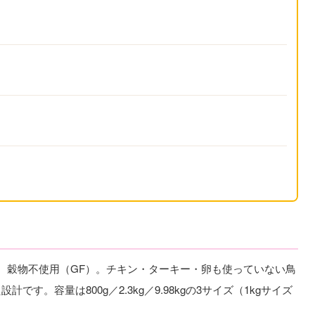
で、穀物不使用（GF）。チキン・ターキー・卵も使っていない鳥
。容量は800g／2.3kg／9.98kgの3サイズ（1kgサイズ