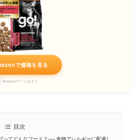
mazonで価格を見る
Amazonアソシエイト
目次
ィブってどんなフード？── 食物アレルギーに配慮し