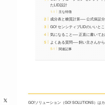
たLID設計
主な特徴
成分表と糖質計算── 公式保証
GO! センシティブLIDのいいと
気になること── 正直に書いて
よくある質問── 飼い主さんか
関連記事
GO! ソリューション セ
── 食物アレルギーに配慮したL
GO!ソリューション（GO! SOLUTIONS）