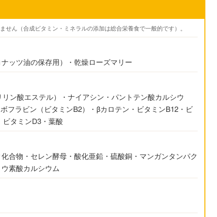
ません（合成ビタミン・ミネラルの添加は総合栄養食で一般的です）。
コナッツ油の保存用）・乾燥ローズマリー
ポリリン酸エステル）・ナイアシン・パントテン酸カルシウ
ボフラビン（ビタミンB2）・βカロテン・ビタミンB12・ビ
・ビタミンD3・葉酸
ク化合物・セレン酵母・酸化亜鉛・硫酸銅・マンガンタンパク
ヨウ素酸カルシウム