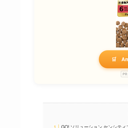
🛒 A
PR
GO! ソリューション センシテ