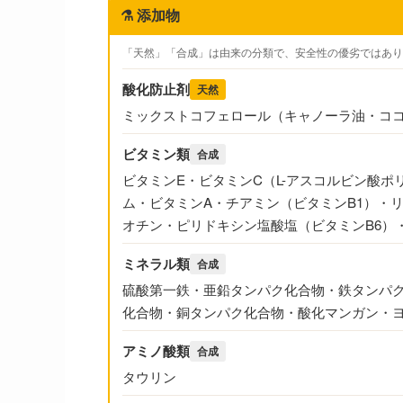
⚗️
添加物
「天然」「合成」は由来の分類で、安全性の優劣ではあり
酸化防止剤
天然
ミックストコフェロール（キャノーラ油・コ
ビタミン類
合成
ビタミンE・ビタミンC（L-アスコルビン酸
ム・ビタミンA・チアミン（ビタミンB1）・リ
オチン・ピリドキシン塩酸塩（ビタミンB6）
ミネラル類
合成
硫酸第一鉄・亜鉛タンパク化合物・鉄タンパ
化合物・銅タンパク化合物・酸化マンガン・
アミノ酸類
合成
タウリン