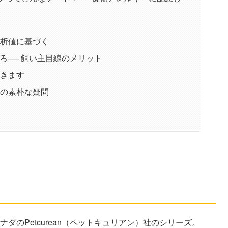
分析値に基づく
ころ── 飼い主目線のメリット
おきます
らの素朴な疑問
ンシティブってどんなフード？
ID設計
はカナダのPetcurean（ペットキュリアン）社のシリーズ。