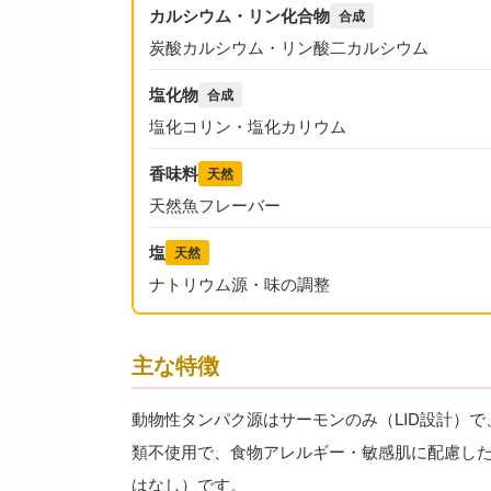
カルシウム・リン化合物
合成
炭酸カルシウム・リン酸二カルシウム
塩化物
合成
塩化コリン・塩化カリウム
香味料
天然
天然魚フレーバー
塩
天然
ナトリウム源・味の調整
主な特徴
動物性タンパク源はサーモンのみ（LID設計）
類不使用で、食物アレルギー・敏感肌に配慮した設計です
はなし）です。