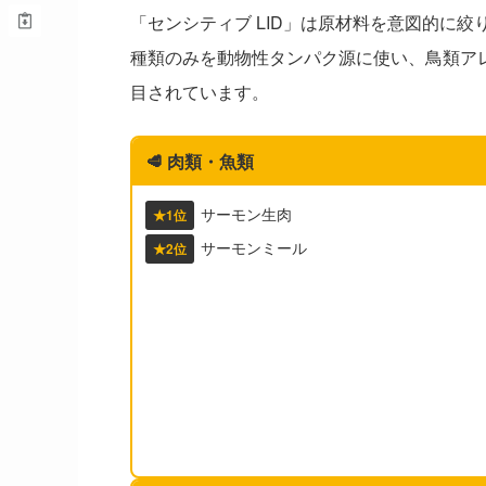
「センシティブ LID」は原材料を意図的に絞り込んだL
種類のみを動物性タンパク源に使い、鳥類ア
目されています。
🥩
肉類・魚類
サーモン生肉
★1位
サーモンミール
★2位