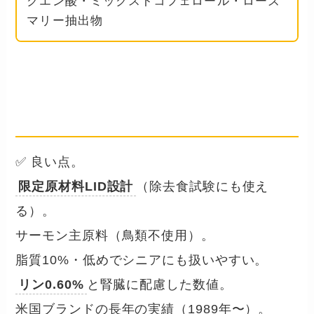
クエン酸・ミックストコフェロール・ローズ
マリー抽出物
良い点と気になる点
── 正直に整理しました
✅ 良い点。
限定原材料LID設計
（除去食試験にも使え
る）。
サーモン主原料（鳥類不使用）。
脂質10%・低めでシニアにも扱いやすい。
リン0.60%
と腎臓に配慮した数値。
米国ブランドの長年の実績（1989年〜）。