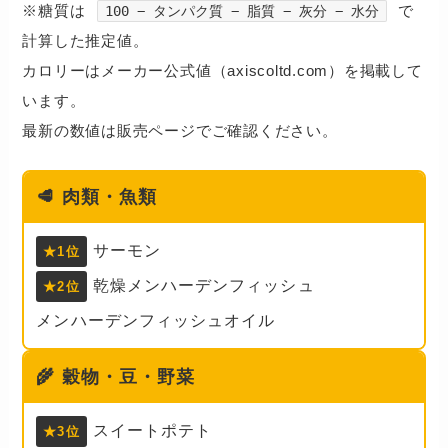
※糖質は
で
100 − タンパク質 − 脂質 − 灰分 − 水分
計算した推定値。
カロリーはメーカー公式値（axiscoltd.com）を掲載して
います。
最新の数値は販売ページでご確認ください。
🥩
肉類・魚類
サーモン
★1位
乾燥メンハーデンフィッシュ
★2位
メンハーデンフィッシュオイル
🌾
穀物・豆・野菜
スイートポテト
★3位