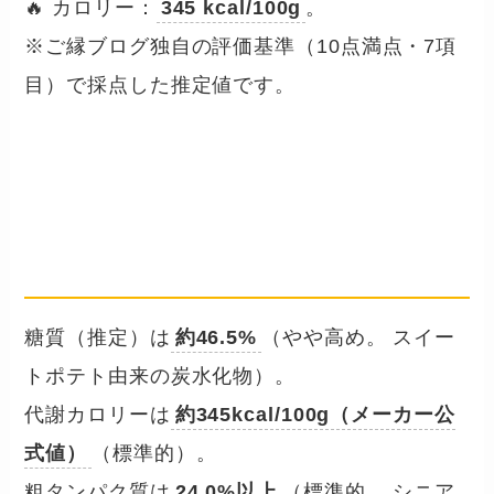
🔥 カロリー：
345 kcal/100g
。
※ご縁ブログ独自の評価基準（10点満点・7項
目）で採点した推定値です。
成分数値を確認する
── サーモン&スイートポテトの保
証分析値・糖質・ミネラル
糖質（推定）は
約46.5%
（やや高め。 スイー
トポテト由来の炭水化物）。
代謝カロリーは
約345kcal/100g（メーカー公
式値）
（標準的）。
粗タンパク質は
24.0%以上
（標準的。 シニア