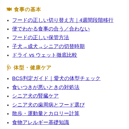
🍽 食事の基本
フードの正しい切り替え方｜4週間段階移行
便でわかる食事の合う／合わない
フードの正しい保管方法
子犬→成犬→シニアの切替時期
ドライ vs ウェット徹底比較
🩺 体型・健康ケア
BCS判定ガイド｜愛犬の体型チェック
食いつきが悪いときの対処法
シニア犬の腎臓ケア
シニア犬の歯周病とフード選び
散歩・運動量とカロリー計算
食物アレルギー基礎知識