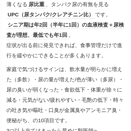
薄くなる
尿比重
、タンパク尿の有無を見る
UPC（尿タンパク/クレアチニン比）
です。
シニア期は年2回（半年に1回）の血液検査＋尿検
査が理想、最低でも年1回
。
症状が出る前に発見できれば、食事管理だけで進
行を緩やかにできることが多くあります。
家庭で気づけるサインは、飲水量が明らかに増え
た（多飲）・尿の量が増えた/色が薄い（多尿）・
尿の臭いが弱くなった・食欲低下・体重が徐々に
減る・元気がない/疲れやすい・毛艶の低下・時々
の吐き気や嘔吐・口臭が金属臭やアンモニア臭・
便秘がち、の10項目です。
3つ以上当てはまったら早めに獣医師へ。