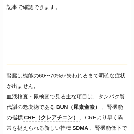
記事で確認できます。
早期発見のための検査とサイ
ン
── 腎臓は「沈黙の臓器」
腎臓は機能の60〜70%が失われるまで明確な症状
が出ません。
血液検査・尿検査で見る主な項目は、タンパク質
代謝の老廃物である
BUN（尿素窒素）
、腎機能
の指標
CRE（クレアチニン）
、CREより早く異
常を捉えられる新しい指標
SDMA
、腎機能低下で