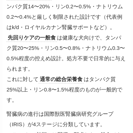
ンパク質14〜20%・リン0.2〜0.5%・ナトリウム
0.2〜0.4%と厳しく制限された設計です（代表例
はk/d・ロイヤルカナン腎臓サポートなど）。
先回りケアの一般食
は健康な犬向けで、タンパ
ク質20〜25%・リン0.5〜0.8%・ナトリウム0.3〜
0.5%程度の控えめ設計。処方不要で日常的に与え
られます。
これに対して
通常の総合栄養食
はタンパク質
25%以上・リン0.8〜1.5%程度のものが一般的で
す。
腎臓病の進行は国際獣医腎臓病研究グループ
（IRIS）が4ステージに分類しています。