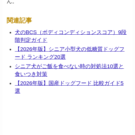
ん。
関連記事
犬のBCS（ボディコンディションスコア）9段
階判定ガイド
【2026年版】シニア小型犬の低糖質ドッグフ
ード ランキング20選
シニア犬がご飯を食べない時の対処法10選と
食いつき対策
【2026年版】国産ドッグフード 比較ガイド5
選
📦 この記事で紹介した商品を
Amazonで見る