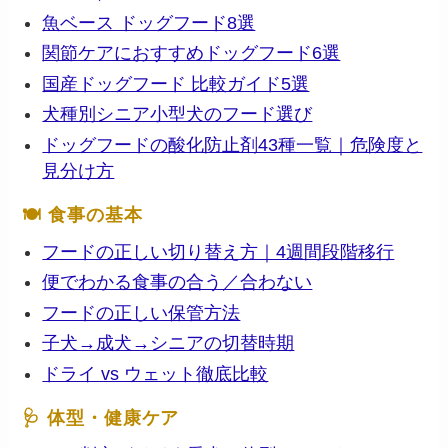
魚ベース ドッグフード8選
関節ケアにおすすめドッグフード6選
国産ドッグフード 比較ガイド5選
犬種別シニア小型犬のフード選び
ドッグフードの酸化防止剤43種一覧｜危険度と
見分け方
🍽 食事の基本
フードの正しい切り替え方｜4週間段階移行
便でわかる食事の合う／合わない
フードの正しい保管方法
子犬→成犬→シニアの切替時期
ドライ vs ウェット徹底比較
🩺 体型・健康ケア