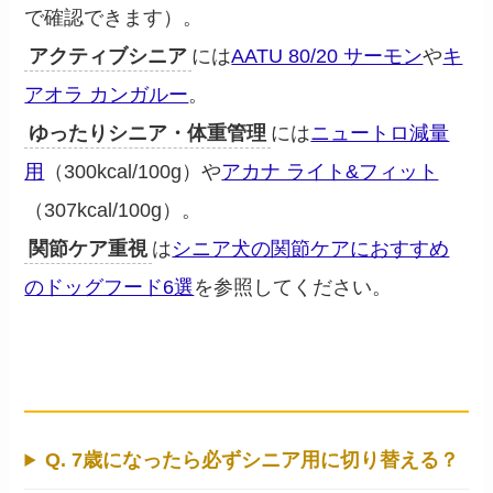
で確認できます）。
アクティブシニア
には
AATU 80/20 サーモン
や
キ
アオラ カンガルー
。
ゆったりシニア・体重管理
には
ニュートロ減量
用
（300kcal/100g）や
アカナ ライト&フィット
（307kcal/100g）。
関節ケア重視
は
シニア犬の関節ケアにおすすめ
のドッグフード6選
を参照してください。
よくある質問
Q. 7歳になったら必ずシニア用に切り替える？