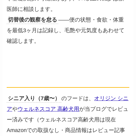
医師に相談します。
切替後の観察を怠る
——便の状態・食欲・体重
を最低3ヶ月は記録し、毛艶や元気度もあわせて
確認します。
ステージ別のおすすめフード
── シニア期を中心に
シニア入り（7歳〜）
のフードは、
オリジン シニ
ア
や
ウェルネスコア 高齢犬用
が当ブログでレビュ
ー済みです（ウェルネスコア高齢犬用は現在
Amazonでの取扱なし・商品情報はレビュー記事