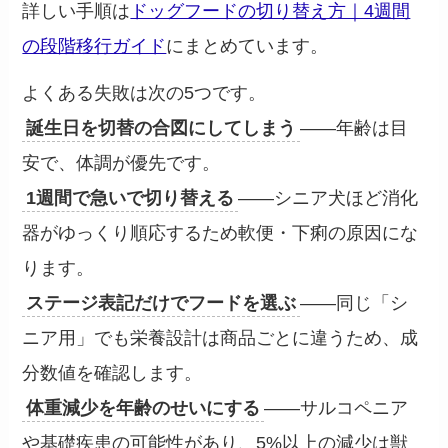
詳しい手順は
ドッグフードの切り替え方｜4週間
の段階移行ガイド
にまとめています。
よくある失敗は次の5つです。
誕生日を切替の合図にしてしまう
——年齢は目
安で、体調が優先です。
1週間で急いで切り替える
——シニア犬ほど消化
器がゆっくり順応するため軟便・下痢の原因にな
ります。
ステージ表記だけでフードを選ぶ
——同じ「シ
ニア用」でも栄養設計は商品ごとに違うため、成
分数値を確認します。
体重減少を年齢のせいにする
——サルコペニア
や基礎疾患の可能性があり、5%以上の減少は獣