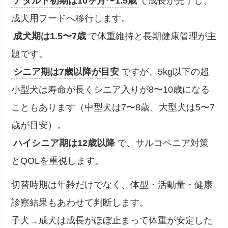
アダルト初期は10ヶ月〜1.5歳
で成長が完了し、
成犬用フードへ移行します。
成犬期は1.5〜7歳
で体重維持と長期健康管理が主
題です。
シニア期は7歳以降が目安
ですが、5kg以下の超
小型犬は寿命が長くシニア入りが8〜10歳になる
こともあります（中型犬は7〜8歳、大型犬は5〜7
歳が目安）。
ハイシニア期は12歳以降
で、サルコペニア対策
とQOLを重視します。
切替時期は年齢だけでなく、体型・活動量・健康
診察結果もあわせて判断します。
子犬→成犬は成長がほぼ止まって体重が安定した