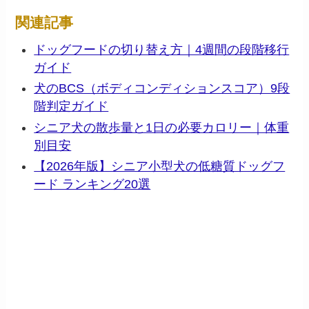
関連記事
ドッグフードの切り替え方｜4週間の段階移行
ガイド
犬のBCS（ボディコンディションスコア）9段
階判定ガイド
シニア犬の散歩量と1日の必要カロリー｜体重
別目安
【2026年版】シニア小型犬の低糖質ドッグフ
ード ランキング20選
📦 この記事で紹介した商品を
Amazonで見る
── アフィリエイトリンク