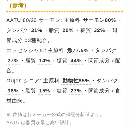
（参考）
AATU 80/20 サーモン: 主原料
サーモン80%
・
タンパク
31%
・脂質
20%
・糖質
32%
・関
節成分 ○3種配合。
エッセンシャル: 主原料
魚77.5%
・タンパク
27%
・脂質
14%
・糖質
44%
・関節成分 ○配
合。
Orijen シニア: 主原料
動物性85%
・タンパク
38%
・脂質
15%
・糖質
27%
・関節成分 ○食
材由来。
※ 数値は各メーカー公式の保証分析値より。
AATU は脂質が最も高い設計。