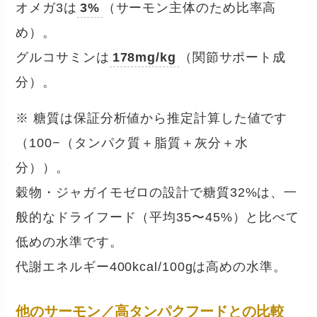
オメガ3は
3%
（サーモン主体のため比率高
め）。
グルコサミンは
178mg/kg
（関節サポート成
分）。
※ 糖質は保証分析値から推定計算した値です
（100−（タンパク質＋脂質＋灰分＋水
分））。
穀物・ジャガイモゼロの設計で糖質32%は、一
般的なドライフード（平均35〜45%）と比べて
低めの水準です。
代謝エネルギー400kcal/100gは高めの水準。
他のサーモン／高タンパクフードとの比較