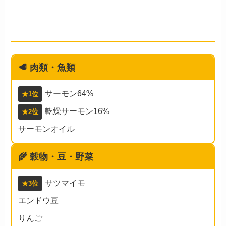
何が入ってる？
🥩 肉類・魚類
サーモン64%
★1位
乾燥サーモン16%
★2位
サーモンオイル
🌾 穀物・豆・野菜
サツマイモ
★3位
エンドウ豆
りんご