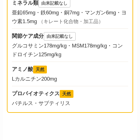
ミネラル類
由来記載なし
亜鉛65mg・鉄60mg・銅7mg・マンガン6mg・ヨ
ウ素1.5mg
（キレート化合物・加工品）
関節ケア成分
由来記載なし
グルコサミン178mg/kg・MSM178mg/kg・コン
ドロイチン125mg/kg
アミノ酸
天然
Lカルニチン200mg
プロバイオティクス
天然
バチルス・サブティリス
数字で見る