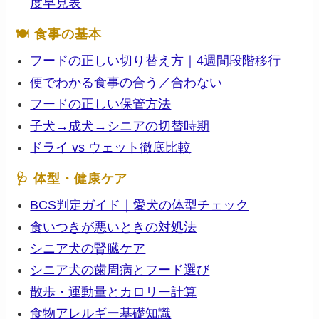
度早見表
🍽 食事の基本
フードの正しい切り替え方｜4週間段階移行
便でわかる食事の合う／合わない
フードの正しい保管方法
子犬→成犬→シニアの切替時期
ドライ vs ウェット徹底比較
🩺 体型・健康ケア
BCS判定ガイド｜愛犬の体型チェック
食いつきが悪いときの対処法
シニア犬の腎臓ケア
シニア犬の歯周病とフード選び
散歩・運動量とカロリー計算
食物アレルギー基礎知識