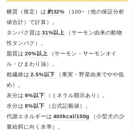
糖質（推定）は
約32%
（100−（他の保証分析
値合計）で計算）。
タンパク質は
31%以上
（サーモン由来の動物
性タンパク）。
脂質は
20%以上
（サーモン・サーモンオイ
ル・ひまわり油）。
粗繊維は
2.5%以下
（果実・野菜由来でやや低
め）。
灰分は
9%以下
（ミネラル開示あり）。
水分は
8%以下
（公式記載値）。
代謝エネルギーは
400kcal/100g
（小型犬の少
量給餌に向く水準）。