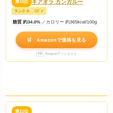
キアオラ カンガルー
第10位
ランク A
GF ✔
糖質 約34.0%
／カロリー 約365kcal/100g
🛒 Amazonで価格を見る
PR
Amazonアソシエイト
11〜18位 一覧
── 糖質37%以上
第11位