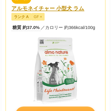
アルモネイチャー 小型犬 ラム
ランク A
GF ×
糖質 約37.0%
／カロリー 約366kcal/100g