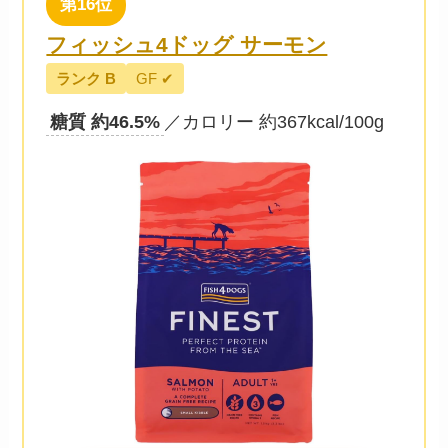
第16位
フィッシュ4ドッグ サーモン
ランク B
GF ✔
糖質 約46.5%
／カロリー 約367kcal/100g