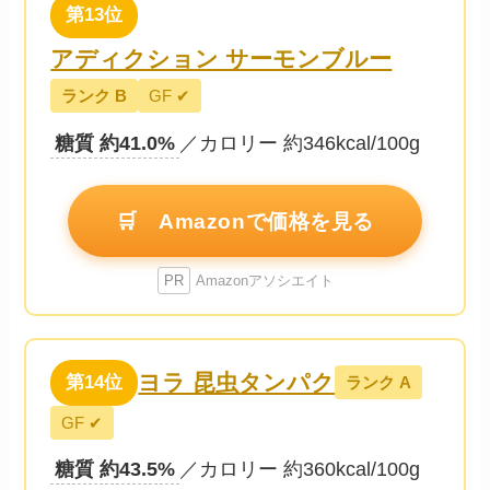
第13位
アディクション サーモンブルー
ランク B
GF ✔
糖質 約41.0%
／カロリー 約346kcal/100g
🛒 Amazonで価格を見る
PR
Amazonアソシエイト
ヨラ 昆虫タンパク
第14位
ランク A
GF ✔
糖質 約43.5%
／カロリー 約360kcal/100g