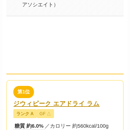
アソシエイト）
糖質の低い順 TOP10
── 動物性タンパク源・糖質・カロ
リーで比較
第1位
ジウィピーク エアドライ ラム
ランク A
GF △
糖質 約6.0%
／カロリー 約560kcal/100g