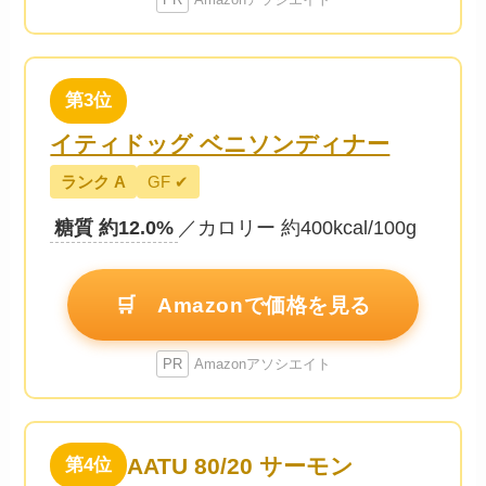
第3位
イティドッグ ベニソンディナー
ランク A
GF ✔
糖質 約12.0%
／カロリー 約400kcal/100g
🛒 Amazonで価格を見る
PR
Amazonアソシエイト
AATU 80/20 サーモン
第4位