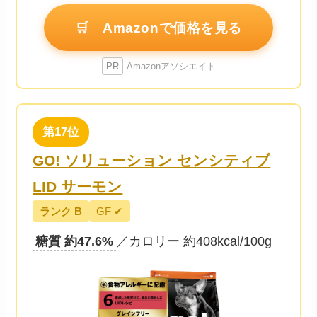
🛒 Amazonで価格を見る
PR
Amazonアソシエイト
第17位
GO! ソリューション センシティブ
LID サーモン
ランク B
GF ✔
糖質 約47.6%
／カロリー 約408kcal/100g