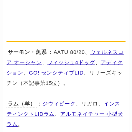
動物性タンパク源 別の選び方
── 犬に合う「単一タンパク」を見
つける
サーモン・魚系
：AATU 80/20、
ウェルネスコ
ア オーシャン
、
フィッシュ4ドッグ
、
アディク
ション
、
GO! センシティブLID
、リリーズキッ
チン（本記事第15位）。
ラム（羊）
：
ジウィピーク
、リガロ、
インス
ティンクトLIDラム
、
アルモネイチャー 小型犬
ラム
。