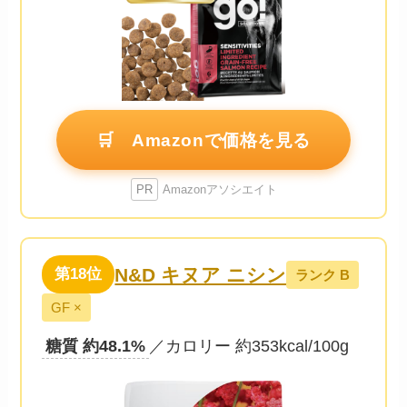
🛒 Amazonで価格を見る
PR
Amazonアソシエイト
N&D キヌア ニシン
第18位
ランク B
GF ×
糖質 約48.1%
／カロリー 約353kcal/100g