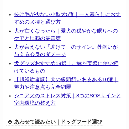
抜け毛が少ない小型犬5選｜一人暮らしにおす
すめの犬種と選び方
犬が亡くなったら｜愛犬の穏やかな眠りへの
ケアと埋葬の最善策
犬が言えない「助けて」のサイン。外飼いが
与える心身のダメージ
犬グッズおすすめ19選｜ご縁が実際に使い続
けているもの
【超経験者談】犬の多頭飼いあるある10選｜
魅力や注意点も完全網羅
シニア犬のストレス対策｜8つのSOSサインと
室内環境の整え方
🍚 あわせて読みたい｜ドッグフード選び