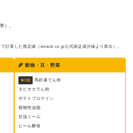
準）。
で計算した推定値（smack.co.jp公式保証成分値より算出）。
🌾
穀物・豆・野菜
馬鈴薯でん粉
★3位
タピオカでん粉
ポテトプロテイン
植物性油脂
甘藷ミール
ビール酵母