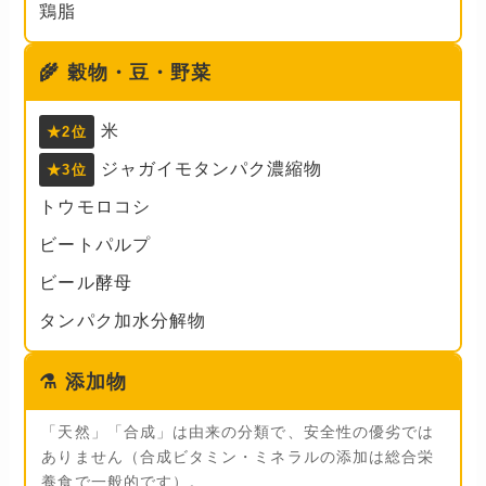
鶏脂
🌾
穀物・豆・野菜
米
★2位
ジャガイモタンパク濃縮物
★3位
トウモロコシ
ビートパルプ
ビール酵母
タンパク加水分解物
⚗️
添加物
「天然」「合成」は由来の分類で、安全性の優劣では
ありません（合成ビタミン・ミネラルの添加は総合栄
養食で一般的です）。