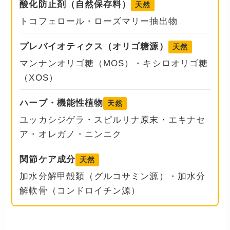
酸化防止剤（自然保存料）
天然
トコフェロール・ローズマリー抽出物
プレバイオティクス（オリゴ糖源）
天然
マンナンオリゴ糖（MOS）・キシロオリゴ糖
（XOS）
ハーブ・機能性植物
天然
ユッカシジゲラ・スピルリナ原末・エキナセ
ア・オレガノ・ニンニク
関節ケア成分
天然
加水分解甲殻類（グルコサミン源）・加水分
解軟骨（コンドロイチン源）