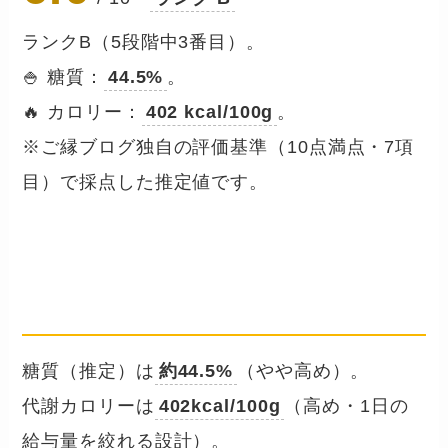
ランクB（5段階中3番目）。
🍚 糖質：
44.5%
。
🔥 カロリー：
402 kcal/100g
。
※ご縁ブログ独自の評価基準（10点満点・7項
目）で採点した推定値です。
成分数値を確認する
── 保証分析値・糖質・カロリー
糖質（推定）は
約44.5%
（やや高め）。
代謝カロリーは
402kcal/100g
（高め・1日の
給与量を絞れる設計）。