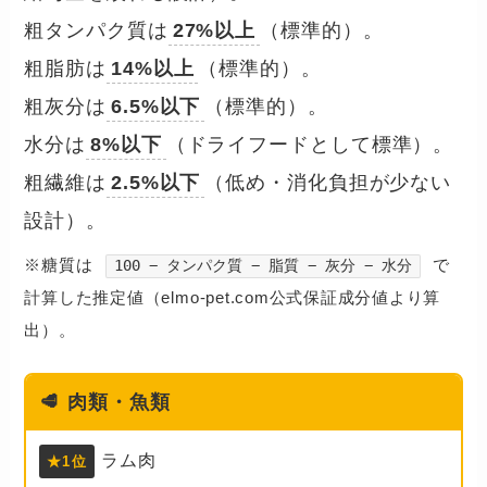
粗タンパク質は
27%以上
（標準的）。
粗脂肪は
14%以上
（標準的）。
粗灰分は
6.5%以下
（標準的）。
水分は
8%以下
（ドライフードとして標準）。
粗繊維は
2.5%以下
（低め・消化負担が少ない
設計）。
※糖質は
で
100 − タンパク質 − 脂質 − 灰分 − 水分
計算した推定値（elmo-pet.com公式保証成分値より算
出）。
🥩
肉類・魚類
ラム肉
★1位