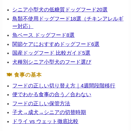
シニア小型犬の低糖質ドッグフード20選
鳥類不使用ドッグフード18選（チキンアレルギ
ー対応）
魚ベース ドッグフード8選
関節ケアにおすすめドッグフード6選
国産ドッグフード 比較ガイド5選
犬種別シニア小型犬のフード選び
🍽 食事の基本
フードの正しい切り替え方｜4週間段階移行
便でわかる食事の合う／合わない
フードの正しい保管方法
子犬→成犬→シニアの切替時期
ドライ vs ウェット徹底比較