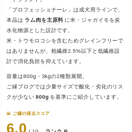
「プロフェッショナーレ」は成犬用ラインで、
本品は
ラム肉を主原料
に米・ジャガイモを炭
水化物源とした設計です。
米・トウモロコシを含むためグレインフリーで
はありませんが、粗繊維2.5%以下と低繊維設
計で消化負担を抑えています。
容量は800g・3kgの2種類展開。
ご縁ブログでは少量サイズで酸化・劣化のリス
クが少ない
800g
を基準にご紹介しています。
📊 ご縁の採点スコア
6.0
/ 10
ランク B