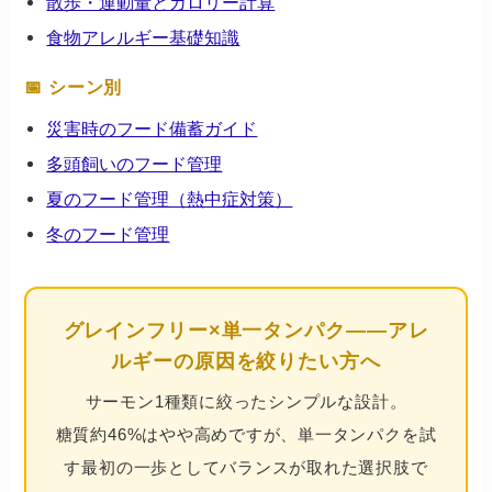
散歩・運動量とカロリー計算
食物アレルギー基礎知識
📅 シーン別
災害時のフード備蓄ガイド
多頭飼いのフード管理
夏のフード管理（熱中症対策）
冬のフード管理
グレインフリー×単一タンパク——アレ
ルギーの原因を絞りたい方へ
サーモン1種類に絞ったシンプルな設計。
糖質約46%はやや高めですが、単一タンパクを試
す最初の一歩としてバランスが取れた選択肢で