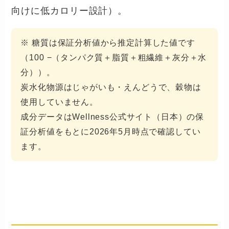
向けに低カロリー設計）。
※ 糖質は保証分析値から推定計算した値です
（100 −（タンパク質＋脂質＋粗繊維＋灰分＋水
分））。
炭水化物源はじゃがいも・えんどうで、穀物は
使用していません。
成分データはWellness公式サイト（日本）の保
証分析値をもとに2026年5月時点で確認してい
ます。
向いている犬・向かない犬（正直
に書く）