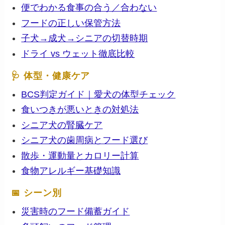
便でわかる食事の合う／合わない
フードの正しい保管方法
子犬→成犬→シニアの切替時期
ドライ vs ウェット徹底比較
🩺 体型・健康ケア
BCS判定ガイド｜愛犬の体型チェック
食いつきが悪いときの対処法
シニア犬の腎臓ケア
シニア犬の歯周病とフード選び
散歩・運動量とカロリー計算
食物アレルギー基礎知識
📅 シーン別
災害時のフード備蓄ガイド