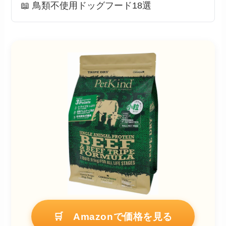
📖 鳥類不使用ドッグフード18選
🛒 Amazonで価格を見る