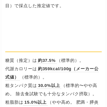
目）で採点した推定値です。
成分数値を確認する
── グリーンビーフトライプSAP
の保証分析値・糖質・ミネラル
糖質（推定）は
約37.5%
（標準的）。
代謝カロリーは
約359kcal/100g（メーカー公
式値）
（標準的）。
粗タンパク質は
30.0%以上
（標準的〜やや高
め。 除去食試験でも十分なタンパク摂取）。
粗脂肪は
15.0%以上
（やや高め。 肥満・膵炎