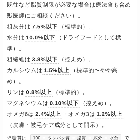
既往など脂質制限が必要な場合は療法食も含め
獣医師にご相談ください）。
粗灰分は
7.5%以下
（標準的）。
水分は
10.0%以下
（ドライフードとして標
準）。
粗繊維は
3.8%以下
（控えめ）。
カルシウムは
1.5%以上
（標準的〜やや高
め）。
リンは
0.8%以上
（標準的）。
マグネシウムは
0.10%以下
（控えめ）。
オメガ6は
2.4%以上
・オメガ3は
1.2%以上
（皮膚・被毛ケア成分として開示）。
※糖質は
で
100 − タンパク質 − 脂質 − 灰分 − 水分