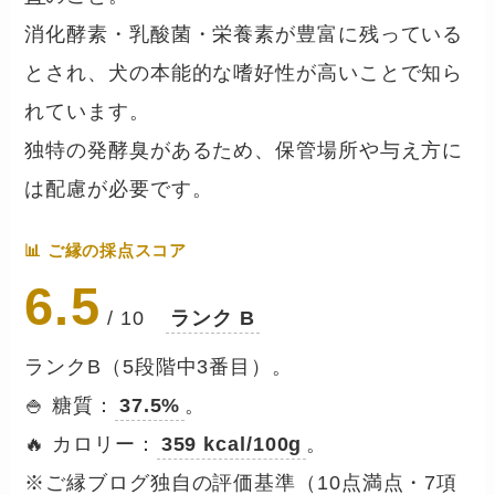
消化酵素・乳酸菌・栄養素が豊富に残っている
とされ、犬の本能的な嗜好性が高いことで知ら
れています。
独特の発酵臭があるため、保管場所や与え方に
は配慮が必要です。
📊 ご縁の採点スコア
6.5
/ 10
ランク B
ランクB（5段階中3番目）。
🍚 糖質：
37.5%
。
🔥 カロリー：
359 kcal/100g
。
※ご縁ブログ独自の評価基準（10点満点・7項