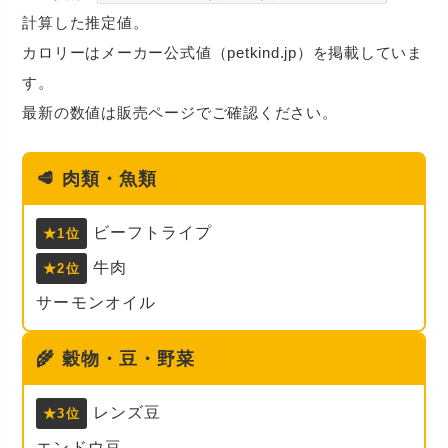
計算した推定値。
カロリーはメーカー公式値（petkind.jp）を掲載していま
す。
最新の数値は販売ページでご確認ください。
🥩
肉類・魚類
ビーフトライプ
★1位
牛肉
★2位
サーモンオイル
🌾
穀物・豆・野菜
レンズ豆
★3位
エンドウ豆