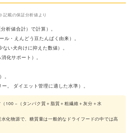
ト記載の保証分析値より
保証分析値合計）で計算）。
ール・えんどう豆たんぱく由来）。
少ない犬向けに抑えた数値）。
る消化サポート）。
）。
リー。 ダイエット管理に適した水準）。
（100 −（タンパク質＋脂質＋粗繊維＋灰分＋水
炭水化物源で、糖質量は一般的なドライフードの中では高