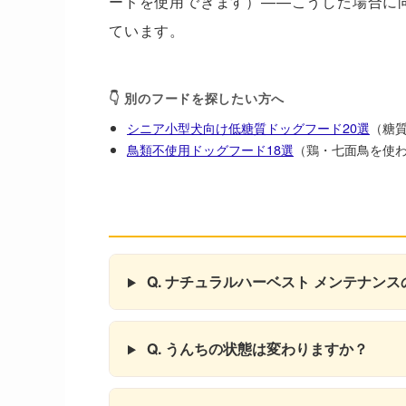
ードを使用できます）——こうした場合に
ています。
👇 別のフードを探したい方へ
シニア小型犬向け低糖質ドッグフード20選
（糖質
鳥類不使用ドッグフード18選
（鶏・七面鳥を使
よくある疑問——購入前の不安
Q. ナチュラルハーベスト メンテナン
Q. うんちの状態は変わりますか？