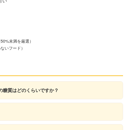
向い
50%未満を厳選）
わないフード）
を解消
スの糖質はどのくらいですか？