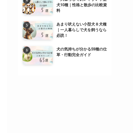
犬10種｜性格と散歩の比較資
料
あまり吠えない小型犬８犬種
｜一人暮らしで犬を飼うなら
必読！
犬の気持ちが分かる59種の仕
草・行動完全ガイド