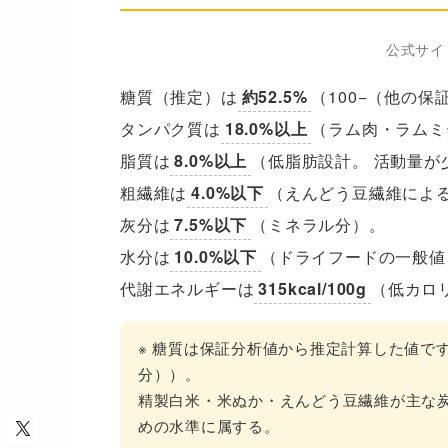
公式サイ
糖質（推定）は
約52.5%
（100−（他の
タンパク質は
18.0%以上
（ラム肉・ラムミ
脂質は
8.0%以上
（低脂肪設計。 活動量が
粗繊維は
4.0%以下
（えんどう豆繊維によ
灰分は
7.5%以下
（ミネラル分）。
水分は
10.0%以下
（ドライフードの一般値
代謝エネルギーは
315kcal/100g
（低カロ
※ 糖質は保証分析値から推定計算した値です
分））。
精製白米・米ぬか・えんどう豆繊維が主な
めの水準に属する。