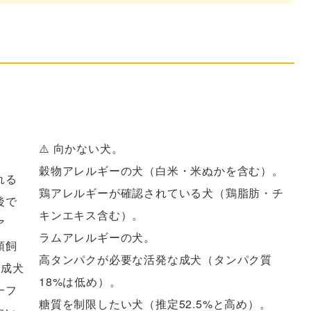
ない犬のほうが重要
。
⚠️ 向かない犬。
穀物アレルギーの犬（白米・米ぬかを含む）。
れる
鶏アレルギーが確認されている犬（鶏脂肪・チ
後で
キンエキス含む）。
ア
ラムアレルギーの犬。
頭飼
高タンパクが必要な活発な成犬（タンパク質
の成犬
18%は低め）。
一フ
糖質を制限したい犬（推定52.5%と高め）。